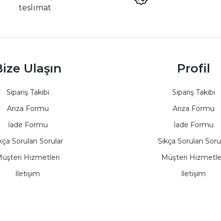
teslimat
ize Ulaşın
Profil
Sipariş Takibi
Sipariş Takibi
Arıza Formu
Arıza Formu
İade Formu
İade Formu
kça Sorulan Sorular
Sıkça Sorulan Soru
üşteri Hizmetleri
Müşteri Hizmetle
İletişim
İletişim