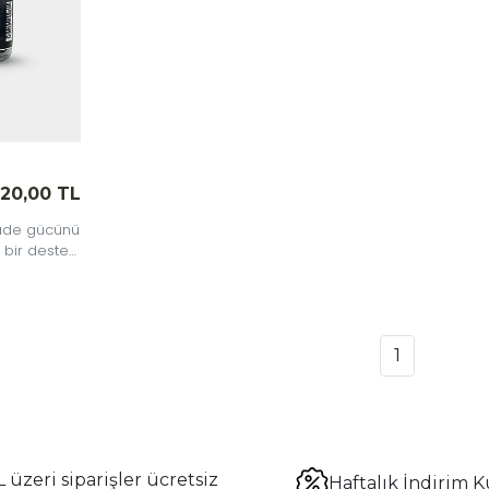
120,00 TL
sade gücünü
 bir destek
1
 üzeri siparişler ücretsiz
Haftalık İndirim K