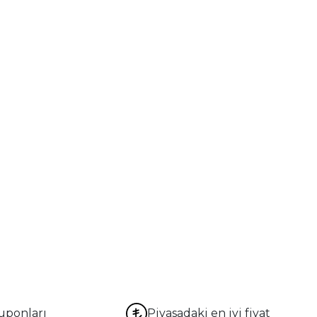
uponları
Piyasadaki en iyi fiyat