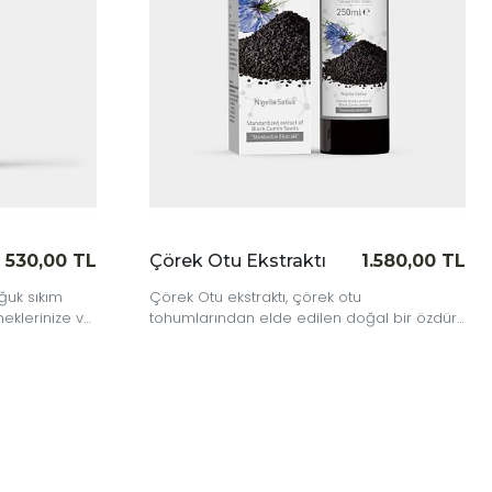
30,00 TL
Çörek Otu Ekstraktı
1.580,00 TL
 sıkım
Çörek Otu ekstraktı, çörek otu
lerinize ve
tohumlarından elde edilen doğal bir özdür.
unuş
Zengin bileşen yapısıyla, cilt bakımından
genel sağlığa kadar çeşitli alanlarda
kullanım imkanı sunar.