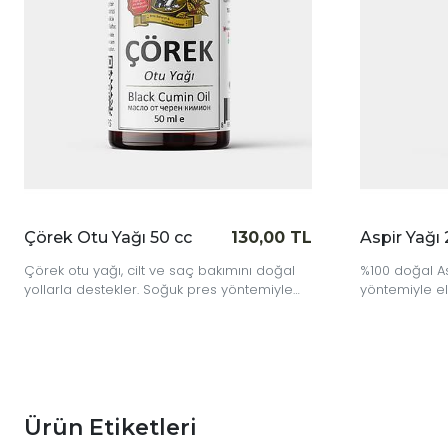
Çörek Otu Yağı 50 cc
130,00 TL
Aspir Yağı 25
Çörek otu yağı, cilt ve saç bakımını doğal
%100 doğal Aspir
yollarla destekler. Soğuk pres yöntemiyle
yöntemiyle elde 
elde edilmiş, katkısız ve taze bir besleyici.
yemeklerinize ka
Ürün Etiketleri