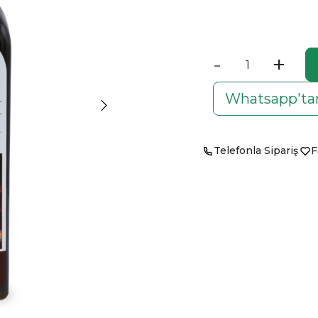
Aynı Gün Kargo
-
+
Whatsapp'tan
Telefonla Sipariş
F