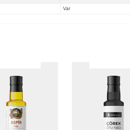
Var
|
İncele