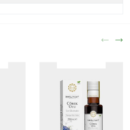
|
|
İncele
İncele