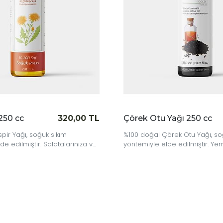
0 cc
320,00 TL
Çörek Otu Yağı 250 cc
5
 Yağı, soğuk sıkım
%100 doğal Çörek Otu Yağı, soğuk
edilmiştir. Salatalarınıza ve
yöntemiyle elde edilmiştir. Yemek
tkısız bir dokunuş ekleyin!
bakım rutinlerinize doğal bir dok
ekleyin!