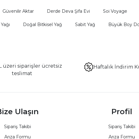
Güvenilir Aktar
Derde Deva Şifa Evi
Soi Voyage
 Yağı
Doğal Bitkisel Yağ
Sabit Yağ
Büyük Boy Do
 üzeri siparişler ücretsiz
Haftalık İndirim K
teslimat
ize Ulaşın
Profil
Sipariş Takibi
Sipariş Takibi
Arıza Formu
Arıza Formu