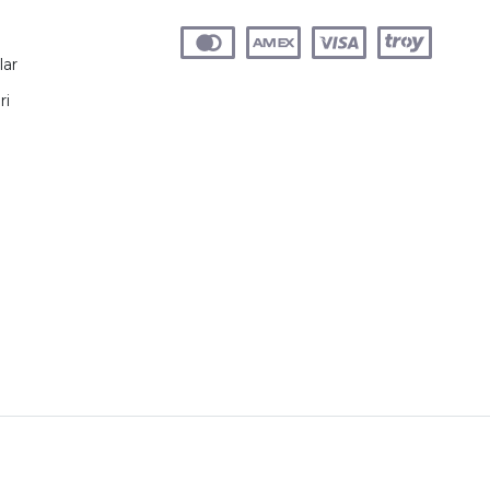
lar
ri