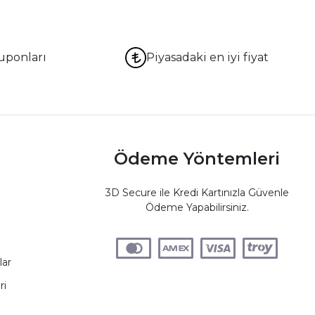
uponları
Piyasadaki en iyi fiyat
Ödeme Yöntemleri
3D Secure ile Kredi Kartınızla Güvenle
Ödeme Yapabilirsiniz.
lar
ri