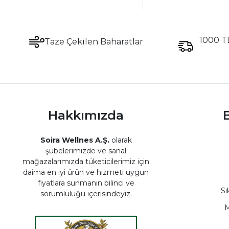
1000 TL
Taze Çekilen Baharatlar
Hakkımızda
B
Soira Wellnes A.Ş.
olarak
şubelerimizde ve sanal
mağazalarımızda tüketicilerimiz için
daima en iyi ürün ve hizmeti uygun
fiyatlara sunmanın bilinci ve
Sı
sorumluluğu içerisindeyiz.
M