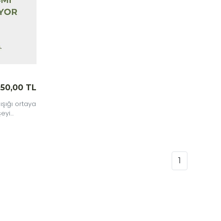
50,00 TL
 ışığı ortaya
şeyi
 enerjisel
1