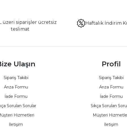
 üzeri siparişler ücretsiz
Haftalık İndirim K
teslimat
ize Ulaşın
Profil
Sipariş Takibi
Sipariş Takibi
Arıza Formu
Arıza Formu
İade Formu
İade Formu
kça Sorulan Sorular
Sıkça Sorulan Soru
üşteri Hizmetleri
Müşteri Hizmetle
İletişim
İletişim