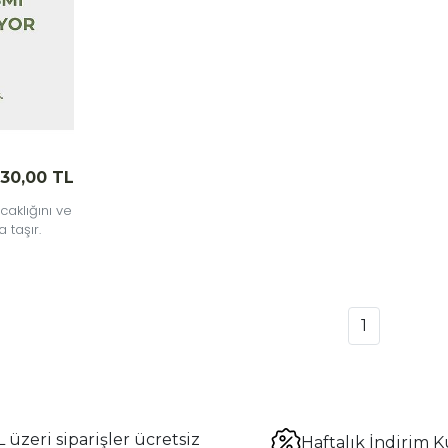
130,00 TL
caklığını ve
 taşır.
1
 üzeri siparişler ücretsiz
Haftalık İndirim K