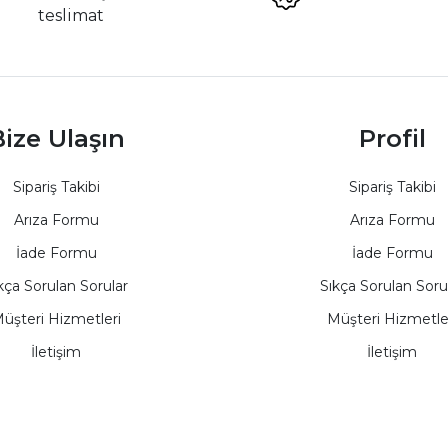
teslimat
ize Ulaşın
Profil
Sipariş Takibi
Sipariş Takibi
Arıza Formu
Arıza Formu
İade Formu
İade Formu
kça Sorulan Sorular
Sıkça Sorulan Soru
üşteri Hizmetleri
Müşteri Hizmetle
İletişim
İletişim