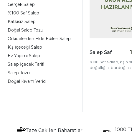
Gerçek Salep
%100 Saf Salep
Katkısız Salep
Doğal Salep Tozu
Orkidelerden Elde Edilen Salep
Kış İçeceği Salep
Salep Saf
Ev Yapımı Salep
%100 Saf Salep, kışın sı
Salep İçecek Tarifi
doğallığını bardağınıza
Salep Tozu
Doğal Kıvam Verici
1000 TL
Taze Çekilen Baharatlar