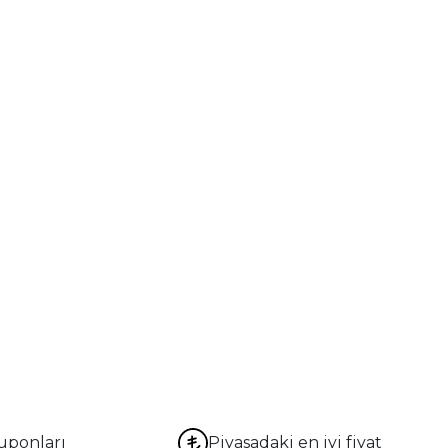
uponları
Piyasadaki en iyi fiyat