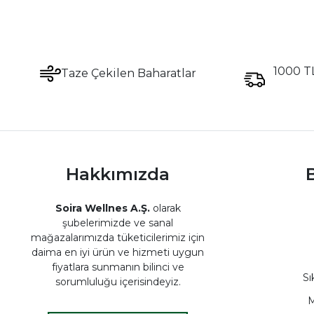
Susam Tohumu
Tahin Yapımı
Susam Kullanımı
1000 TL
Taze Çekilen Baharatlar
Susam Nerelerde Kullanılır
Simit Susamı
Hamur İşi Malzemeleri
Susam Faydaları
Susam Tohumları
Hakkımızda
B
Ev Yapımı Tahin
Organik Susam
Soira Wellnes A.Ş.
olarak
Kaliteli Susam
şubelerimizde ve sanal
Kavrulmuş Susam
mağazalarımızda tüketicilerimiz için
daima en iyi ürün ve hizmeti uygun
Sushi Susamı
fiyatlara sunmanın bilinci ve
Lezzetli Susam
Sı
sorumluluğu içerisindeyiz.
M