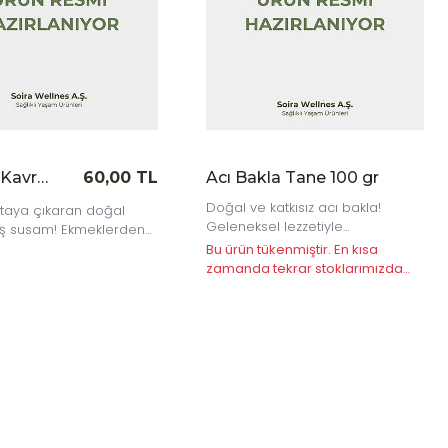
Susam Kavrulmuş 74 gr
60,00 TL
Acı Bakla Tane 100 gr
Doğal ve katkısız acı bakla!
rtaya çıkaran doğal
Geleneksel lezzetiyle
ş susam! Ekmeklerden
mutfağınızda sağlıklı bir alternatif.
, Asya mutfağından
Bu ürün tükenmiştir. En kısa
a kadar her tarife nefis
zamanda tekrar stoklarımızda
uş katıyor.
olacaktır.