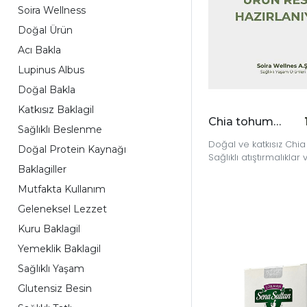
Soira Wellness
Doğal Ürün
Acı Bakla
Lupinus Albus
Doğal Bakla
Katkısız Baklagil
Chia tohumu 170 gr
Sağlıklı Beslenme
Doğal ve katkısız Chi
Doğal Protein Kaynağı
Sağlıklı atıştırmalıklar v
Baklagiller
için mükemmel bir se
Mutfakta Kullanım
Geleneksel Lezzet
Kuru Baklagil
Yemeklik Baklagil
Sağlıklı Yaşam
Glutensiz Besin