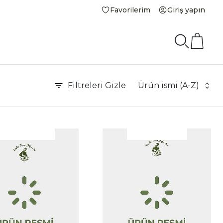
Favorilerim
Giriş yapın
Filtreleri
Gizle
Ürün ismi (A-Z)
|
İncele
İnce