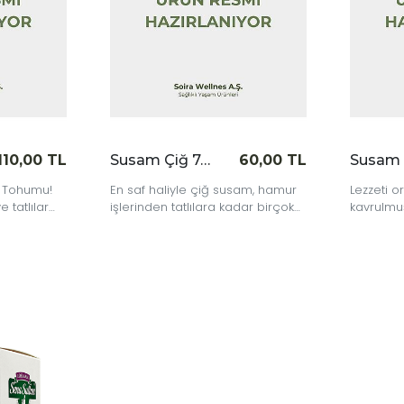
110,00 TL
Susam Çiğ 74 gr
60,00 TL
a Tohumu!
En saf haliyle çiğ susam, hamur
Lezzeti o
e tatlılar
işlerinden tatlılara kadar birçok
kavrulmu
çenek.
tarifte lezzet ve besleyicilik
tatlılara
katıyor.
salatalar
bir dokun
|