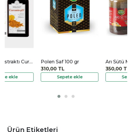
İncele
İncele
İ
Polen Saf 100 gr
Arı Sütü Macunu Premium 420 gr
310,00 TL
350,00 TL
Sepete ekle
Sepete ekle
Ürün Etiketleri