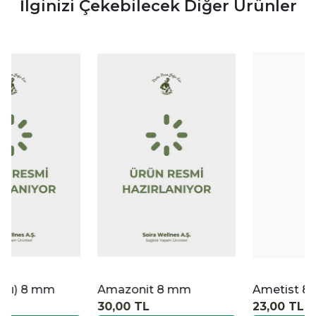
İlginizi Çekebilecek Diğer Ürünler
|
|
İncele
İncele
İ
Amazonit 8 mm
Ametist 8 mm
30,00 TL
23,00 TL