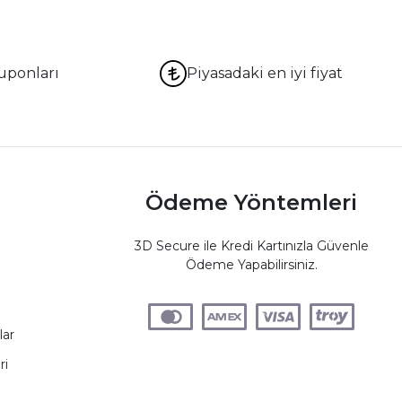
uponları
Piyasadaki en iyi fiyat
Ödeme Yöntemleri
3D Secure ile Kredi Kartınızla Güvenle
Ödeme Yapabilirsiniz.
lar
ri