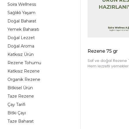
Soira Wellness
Sağlıklı Yaşam
Doğal Baharat
Yemek Baharatı
Doğal Lezzet
Doğal Aroma
Rezene 75 gr
Katkısız Ürün
Saf ve doğal Rezene
Rezene Tohumu
Hem lezzetli yemekle
Katkısız Rezene
rahatlatıcı çaylar iç
bir seçenek.
Organik Rezene
Bitkisel Ürün
Taze Rezene
Çay Tarifi
Bitki Çayı
Taze Baharat