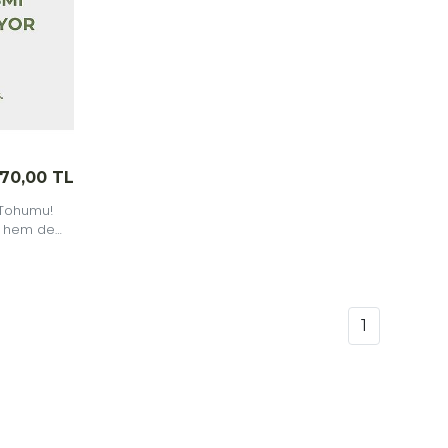
70,00 TL
 Tohumu!
r hem de
in mükemmel
1