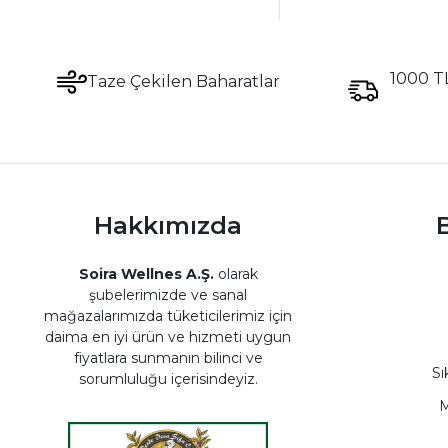
1000 TL
Taze Çekilen Baharatlar
Hakkımızda
B
Soira Wellnes A.Ş.
olarak
şubelerimizde ve sanal
mağazalarımızda tüketicilerimiz için
daima en iyi ürün ve hizmeti uygun
fiyatlara sunmanın bilinci ve
Sı
sorumluluğu içerisindeyiz.
M