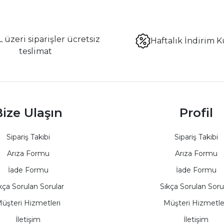
 üzeri siparişler ücretsiz
Haftalık İndirim K
teslimat
ize Ulaşın
Profil
Sipariş Takibi
Sipariş Takibi
Arıza Formu
Arıza Formu
İade Formu
İade Formu
kça Sorulan Sorular
Sıkça Sorulan Soru
üşteri Hizmetleri
Müşteri Hizmetle
İletişim
İletişim