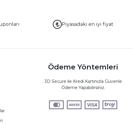
uponları
Piyasadaki en iyi fiyat
Ödeme Yöntemleri
3D Secure ile Kredi Kartınızla Güvenle
Ödeme Yapabilirsiniz.
lar
ri