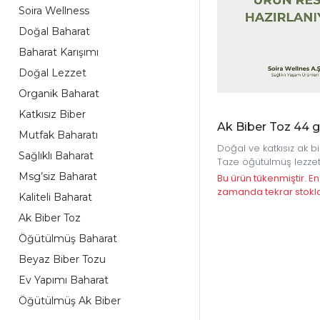
Soira Wellness
Doğal Baharat
Baharat Karışımı
Doğal Lezzet
Organik Baharat
Katkısız Biber
Ak Biber Toz 44 g
Mutfak Baharatı
Doğal ve katkısız ak bi
Sağlıklı Baharat
Taze öğütülmüş lezzet
yemeklerinize eşsiz b
Msg’siz Baharat
Bu ürün tükenmiştir. En
katın.
zamanda tekrar stokl
Kaliteli Baharat
olacaktır.
Ak Biber Toz
Öğütülmüş Baharat
Beyaz Biber Tozu
Ev Yapımı Baharat
Öğütülmüş Ak Biber