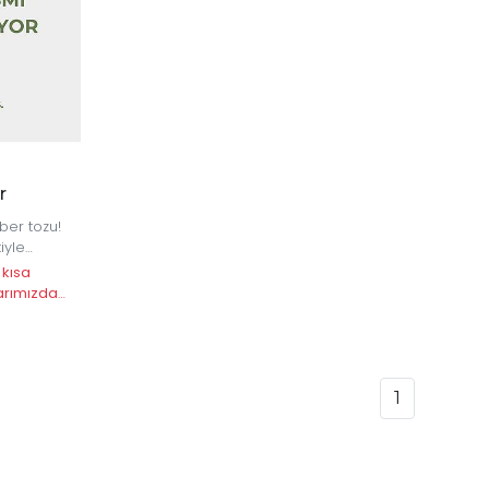
r
ber tozu!
iyle
ir aroma
 kısa
arımızda
1