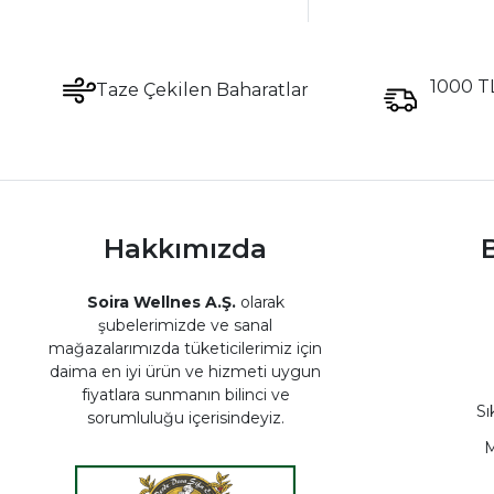
1000 TL
Taze Çekilen Baharatlar
Hakkımızda
B
Soira Wellnes A.Ş.
olarak
şubelerimizde ve sanal
mağazalarımızda tüketicilerimiz için
daima en iyi ürün ve hizmeti uygun
fiyatlara sunmanın bilinci ve
Sı
sorumluluğu içerisindeyiz.
M