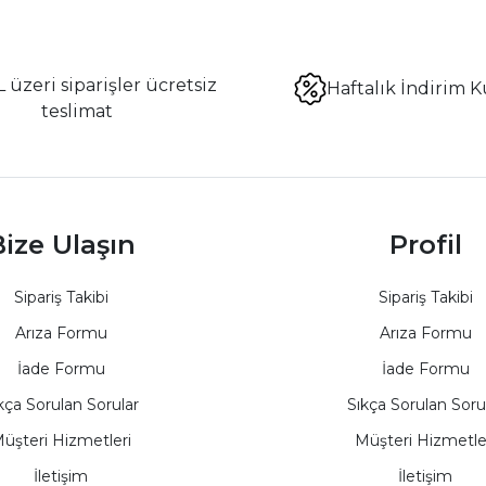
 üzeri siparişler ücretsiz
Haftalık İndirim K
teslimat
ize Ulaşın
Profil
Sipariş Takibi
Sipariş Takibi
Arıza Formu
Arıza Formu
İade Formu
İade Formu
kça Sorulan Sorular
Sıkça Sorulan Soru
üşteri Hizmetleri
Müşteri Hizmetle
İletişim
İletişim