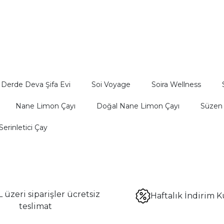
fe
Derde Deva Şifa Evi
Soi Voyage
Soira Wellness
Nane Limon Çayı
Doğal Nane Limon Çayı
Süzen 
Serinletici Çay
 üzeri siparişler ücretsiz
Haftalık İndirim K
teslimat