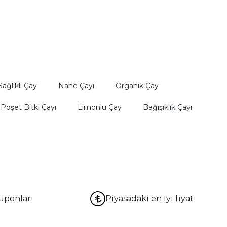
rahlatıcı bir yağdır.
Sağlıklı Çay
Nane Çayı
Organik Çay
Poşet Bitki Çayı
Limonlu Çay
Bağışıklık Çayı
uponları
Piyasadaki en iyi fiyat