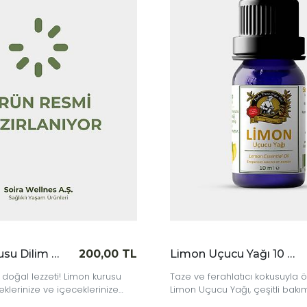
|
|
İncele
İncele
,00 TL
Limon Uçucu Yağı 10 cc
180,00 TL
N
urusu
Taze ve ferahlatıcı kokusuyla öne çıkan saf
Sa
nize
Limon Uçucu Yağı, çeşitli bakım rutinleri için
ya
ezzet
ideal bir doğal destek sunar.
ka