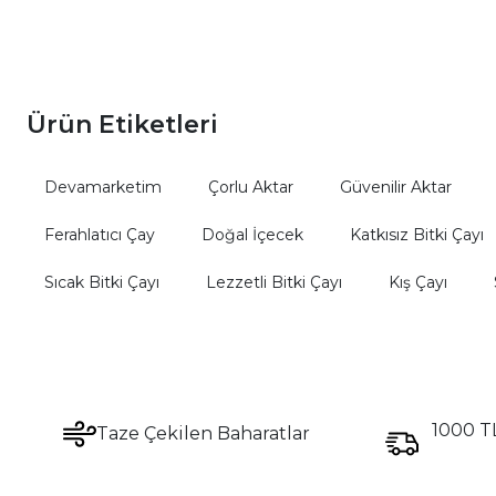
sunar.
Ürün Etiketleri
Devamarketim
Çorlu Aktar
Güvenilir Aktar
Ferahlatıcı Çay
Doğal İçecek
Katkısız Bitki Çayı
Sıcak Bitki Çayı
Lezzetli Bitki Çayı
Kış Çayı
1000 TL
Taze Çekilen Baharatlar