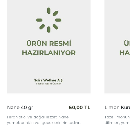
|
İncele
60,00 TL
Limon Kurusu Dilim 30 gr
200
l lezzet! Nane,
Taze limonun doğal lezzeti! Limon k
eceklerinizin tadını
dilimleri, yemeklerinize ve içecekleri
rahlatıcı bir dokunuş
asidik bir dokunuş katarak eşsiz bir l