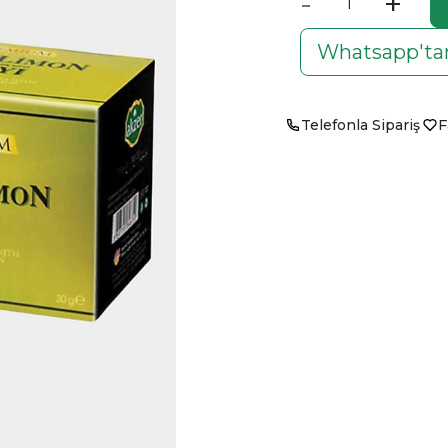
-
+
Whatsapp'tan
Telefonla Sipariş
F