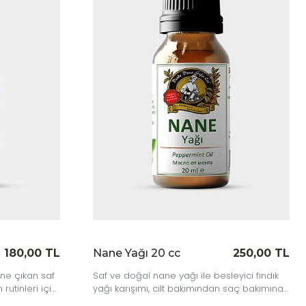
|
İncele
ane Yağı 20 cc
250,00 TL
Nane Yağı Uçuc
f ve doğal nane yağı ile besleyici fındık
%100 doğal Nane Yağ
ğı karışımı, cilt bakımından saç bakımına
Buhurdanlık ve difü
dar birçok alanda kullanabileceğiniz
uygun, saf ve katkı