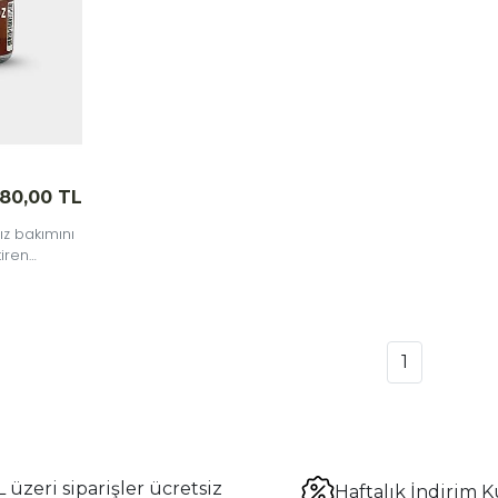
80,00 TL
ız bakımını
tiren
r.
1
 üzeri siparişler ücretsiz
Haftalık İndirim K