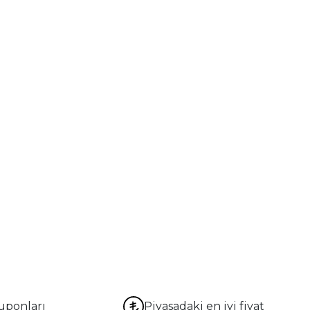
uponları
Piyasadaki en iyi fiyat