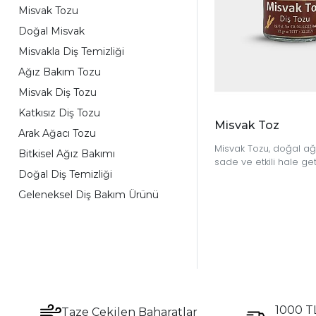
Misvak Tozu
Doğal Misvak
Misvakla Diş Temizliği
Ağız Bakım Tozu
Misvak Diş Tozu
Katkısız Diş Tozu
Misvak Toz
Arak Ağacı Tozu
Misvak Tozu, doğal ağ
Bitkisel Ağız Bakımı
sade ve etkili hale ge
Doğal Diş Temizliği
geleneksel bir destekti
Geleneksel Diş Bakım Ürünü
1000 TL
Taze Çekilen Baharatlar