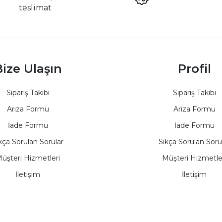
teslimat
ize Ulaşın
Profil
Sipariş Takibi
Sipariş Takibi
Arıza Formu
Arıza Formu
İade Formu
İade Formu
kça Sorulan Sorular
Sıkça Sorulan Soru
üşteri Hizmetleri
Müşteri Hizmetle
İletişim
İletişim