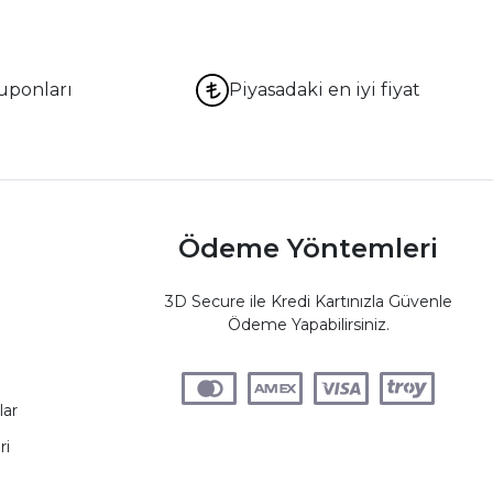
uponları
Piyasadaki en iyi fiyat
Ödeme Yöntemleri
3D Secure ile Kredi Kartınızla Güvenle
Ödeme Yapabilirsiniz.
lar
ri