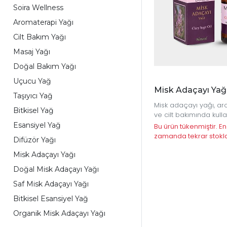
Soira Wellness
Aromaterapi Yağı
Cilt Bakım Yağı
Masaj Yağı
Doğal Bakım Yağı
Uçucu Yağ
Misk Adaçayı Yağ
Taşıyıcı Yağ
Misk adaçayı yağı, a
Bitkisel Yağ
ve cilt bakımında kull
doğal ve katkısız bir 
Esansiyel Yağ
Bu ürün tükenmiştir. En
yağdır.
zamanda tekrar stokl
Difüzör Yağı
olacaktır.
Misk Adaçayı Yağı
Doğal Misk Adaçayı Yağı
Saf Misk Adaçayı Yağı
Bitkisel Esansiyel Yağ
Organik Misk Adaçayı Yağı