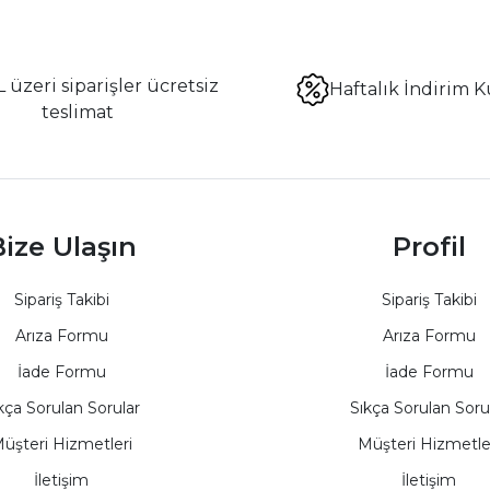
 üzeri siparişler ücretsiz
Haftalık İndirim K
teslimat
ize Ulaşın
Profil
Sipariş Takibi
Sipariş Takibi
Arıza Formu
Arıza Formu
İade Formu
İade Formu
kça Sorulan Sorular
Sıkça Sorulan Soru
üşteri Hizmetleri
Müşteri Hizmetle
İletişim
İletişim