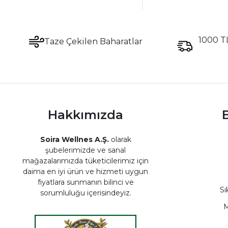
1000 TL
Taze Çekilen Baharatlar
Hakkımızda
B
Soira Wellnes A.Ş.
olarak
şubelerimizde ve sanal
mağazalarımızda tüketicilerimiz için
daima en iyi ürün ve hizmeti uygun
fiyatlara sunmanın bilinci ve
Sı
sorumluluğu içerisindeyiz.
M