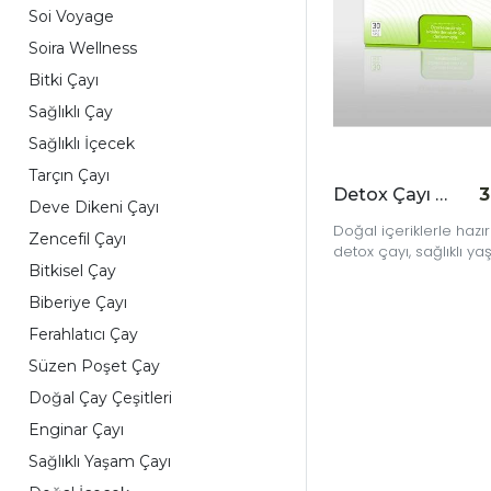
Soi Voyage
Soira Wellness
Bitki Çayı
Sağlıklı Çay
Sağlıklı İçecek
Tarçın Çayı
Detox Çayı 30'lu
3
Deve Dikeni Çayı
Doğal içeriklerle hazı
Zencefil Çayı
detox çayı, sağlıklı ya
Bitkisel Çay
mükemmel bir alternati
Biberiye Çayı
Ferahlatıcı Çay
Süzen Poşet Çay
Doğal Çay Çeşitleri
Enginar Çayı
Sağlıklı Yaşam Çayı