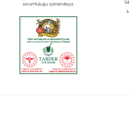
Sı
sorumluluğu içerisindeyiz.
Ekstra-slim Çay
M
Açlık Otu Çayı
Limon Kabuğu Çayı
Karahindiba Çayı
Mate Yaprağı
Detox Çayı
Matcha Çayı
Zayıflama Çayı
Sade Çay Karışımı
İlex Paraguariensis
Mate 40 Gr
Doğal Enerji Çayı
Güney Amerika Çayı
Bitkisel Uyarıcı Çay