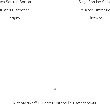
kça Sorulan Sorular
Sıkça Sorulan Soru
üşteri Hizmetleri
Müşteri Hizmetle
İletişim
İletişim
®
PlatinMarket
E-Ticaret Sistemi
İle Hazırlanmıştır.