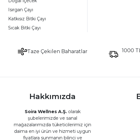
Doğal İçecek
Isırgan Çayı
Katkısız Bitki Çayı
Sıcak Bitki Çayı
Papatya Çayı
Rezene Çayı
1000 TL
Taze Çekilen Baharatlar
Doğal Bitki Çayı
Mate Çayı
Enerji Verici Çay
Zindelik Çayı
Canlandırıcı Çay
Hakkımızda
B
Organik Mate Çayı
Mate Yaprağı Çayı
Soira Wellnes A.Ş.
olarak
şubelerimizde ve sanal
Uyarıcı Çay
mağazalarımızda tüketicilerimiz için
Doğal Çay
daima en iyi ürün ve hizmeti uygun
Funda Yaprağı Çayı
fiyatlara sunmanın bilinci ve