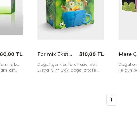
60,00 TL
For'mix Ekstra S. Çayı 60'lı
310,00 TL
rlanmış bu
Doğal içerikler, ferahlatıcı etki!
Doğal en
şam için
Ekstra-Slim Çay, doğal bitkisel
ile gün b
ftir.
karışımıyla sağlıklı bir içim
hissedin.
deneyimi sunar. Katkı maddesi
ve koruyucu içermez.
1