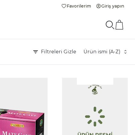
Favorilerim
Giriş yapın
Filtreleri
Gizle
Ürün ismi (A-Z)
|
İncele
İnce