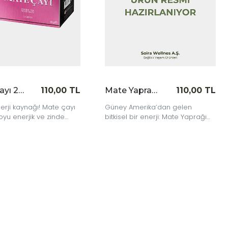
Mate Çayı 20'li
110,00 TL
Mate Yaprağı 40 gr
110,00 TL
erji kaynağı! Mate çayı
Güney Amerika’dan gelen
oyu enerjik ve zinde
bitkisel bir enerji: Mate Yaprağı
ile güne tazelenerek başla.