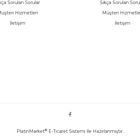
kça Sorulan Sorular
Sıkça Sorulan Soru
üşteri Hizmetleri
Müşteri Hizmetle
İletişim
İletişim
®
PlatinMarket
E-Ticaret Sistemi
İle Hazırlanmıştır.