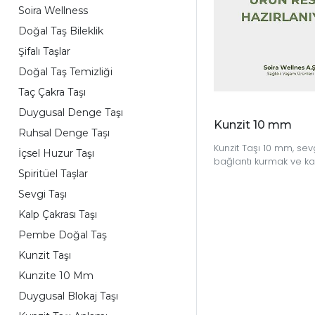
Soira Wellness
Doğal Taş Bileklik
Şifalı Taşlar
Doğal Taş Temizliği
Taç Çakra Taşı
Duygusal Denge Taşı
Kunzit 10 mm
Ruhsal Denge Taşı
Kunzit Taşı 10 mm, sev
İçsel Huzur Taşı
bağlantı kurmak ve ka
Spiritüel Taşlar
bir enerji akışı sağla
isteyenler için zarif ve
Sevgi Taşı
doğal taştır.
Kalp Çakrası Taşı
Pembe Doğal Taş
Kunzit Taşı
Kunzite 10 Mm
Duygusal Blokaj Taşı