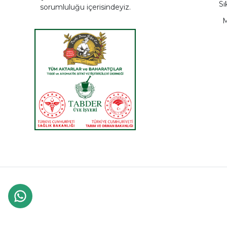
Sı
sorumluluğu içerisindeyiz.
M