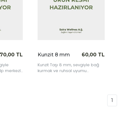
70,00 TL
Kunzit 8 mm
60,00 TL
giyle
Kunzit Taşı 8 mm, sevgiyle bağ
lp merkezli
kurmak ve ruhsal uyumu
mak
yakalamak isteyenler için nazik
 güçlü bir
ve güçlü bir taştır.
1