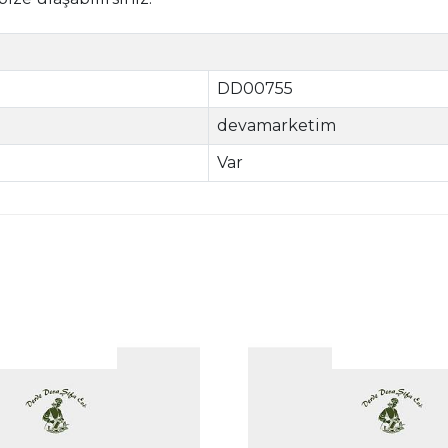
DD00755
devamarketim
Var