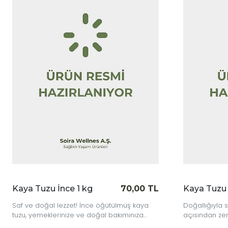
|
|
İncele
İncele
TL
Kaya Tuzu İri 1 Kg
70,00 TL
Borak
Doğallığıyla saflığı hissedin! Mineral
Boraks!
açısından zengin iri taneli kaya tuzu,
ve etkil
mutfaktan sağlığa her alanda güvenle