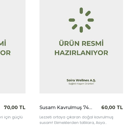
|
İncele
Susam Kavrulmuş 74 gr
60,00 TL
Susam Çiğ 74 gr
60,00 
oğal kavrulmuş
En saf haliyle çiğ susam, hamur işlerinde
lara, Asya
tatlılara kadar birçok tarifte lezzet ve
adar her tarife
besleyicilik katıyor.