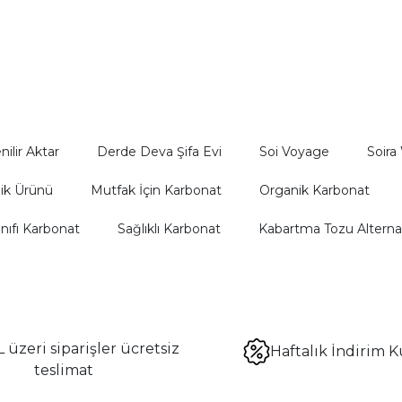
nefis bir dokunuş katıyor.
ilir Aktar
Derde Deva Şifa Evi
Soi Voyage
Soira
ik Ürünü
Mutfak İçin Karbonat
Organik Karbonat
ınıfı Karbonat
Sağlıklı Karbonat
Kabartma Tozu Alternat
 üzeri siparişler ücretsiz
Haftalık İndirim K
teslimat