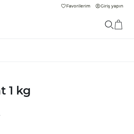
Favorilerim
Giriş yapın
t 1 kg
L