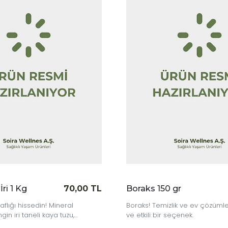
|
İncele
s 150 gr
70,00 TL
 Temizlik ve ev çözümleri için güçlü
Lezzeti ortaya çıkaran d
i bir seçenek.
susam! Ekmeklerden tatlı
mutfağından salatalara k