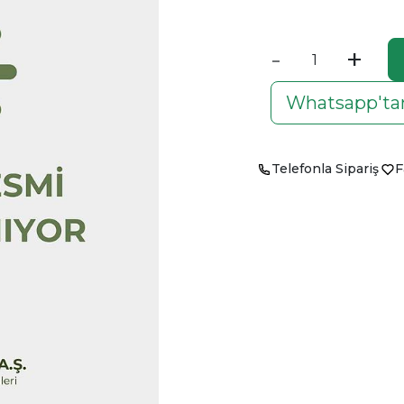
-
+
Whatsapp'tan
Telefonla Sipariş
F