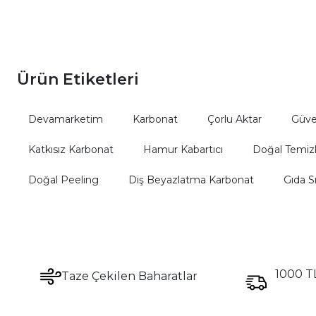
kullanabileceğiniz saf bir lezzettir.
Ürün Etiketleri
Devamarketim
Karbonat
Çorlu Aktar
Güven
Katkısız Karbonat
Hamur Kabartıcı
Doğal Temizl
Doğal Peeling
Diş Beyazlatma Karbonat
Gıda S
1000 TL
Taze Çekilen Baharatlar