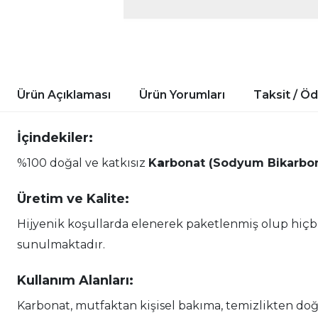
Ürün Açıklaması
Ürün Yorumları
Taksit / Ö
İçindekiler:
%100 doğal ve katkısız
K
a
rbonat (Sodyum Bikarbon
Üretim ve Kalite:
Hijyenik koşullarda elenerek paketlenmiş olup hiçb
sunulmaktadır.
Kullanım Alanları:
Karbonat, mutfaktan kişisel bakıma, temizlikten doğa