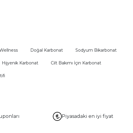
 Wellness
Doğal Karbonat
Sodyum Bikarbonat
Hijyenik Karbonat
Cilt Bakımı İçin Karbonat
ifi
uponları
Piyasadaki en iyi fiyat