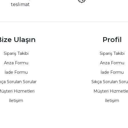
teslimat
ize Ulaşın
Profil
Sipariş Takibi
Sipariş Takibi
Arıza Formu
Arıza Formu
İade Formu
İade Formu
kça Sorulan Sorular
Sıkça Sorulan Soru
üşteri Hizmetleri
Müşteri Hizmetle
İletişim
İletişim