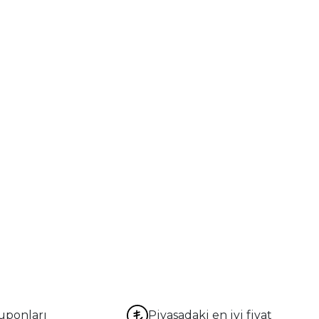
uponları
Piyasadaki en iyi fiyat