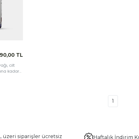
90,00 TL
ğı, cilt
ına kadar
lü bir
1
 üzeri siparişler ücretsiz
Haftalık İndirim K