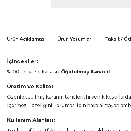
Ürün Açıklaması
Ürün Yorumları
Taksit / Ö
İçindekiler:
%100 doğal ve katkısız
Öğütülmüş Karanfil.
Üretim ve Kalite:
Özenle seçilmiş karanfil taneleri, hijyenik koşullar
içermez. Tazeliğini koruması için hava almayan amb
Kullanım Alanları:
Toz karanfil, mutfakta tatlılardan içeceklere, yemek