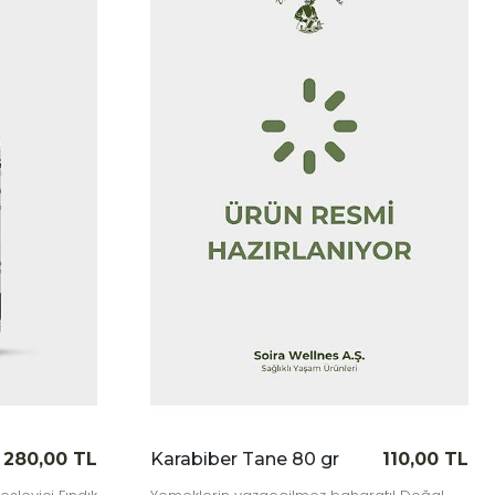
|
İncele
İnce
280,00 TL
Karabiber Tane 80 gr
110,00 TL