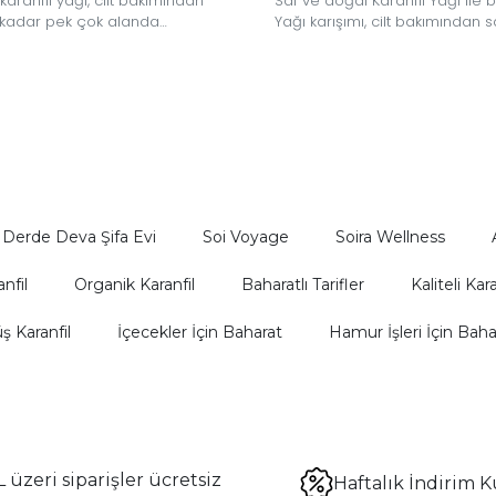
karanfil yağı, cilt bakımından
Saf ve doğal Karanfil Yağı ile b
 kadar pek çok alanda
Yağı karışımı, cilt bakımından
ğiniz güçlü bir doğal yağdır.
kadar pek çok alanda kullanab
güçlü bir yağdır.
Derde Deva Şifa Evi
Soi Voyage
Soira Wellness
nfil
Organik Karanfil
Baharatlı Tarifler
Kaliteli Kara
 Karanfil
İçecekler İçin Baharat
Hamur İşleri İçin Baha
 üzeri siparişler ücretsiz
Haftalık İndirim K