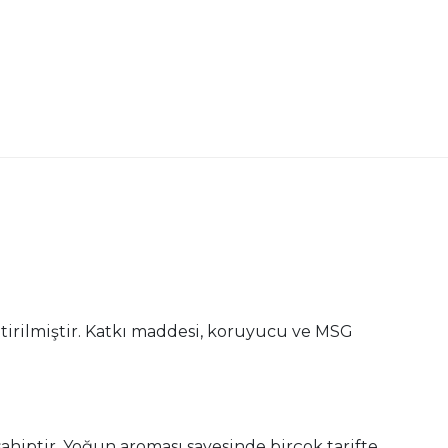
etirilmiştir. Katkı maddesi, koruyucu ve MSG
ahiptir. Yoğun aroması sayesinde birçok tarifte