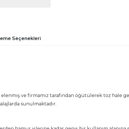
deme Seçenekleri
da elenmiş ve firmamız tarafından öğütülerek toz hale g
alajlarda sunulmaktadır.
lerden hamur işlerine kadar geniş bir kullanım alanına s