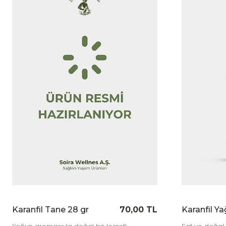
|
|
le
İncele
Karanfil Tane 28 gr
70,00 TL
Karanfil Ya