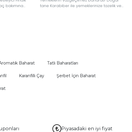
esleyici Fındık
Yemeklerin vazgeçilmez baharatı! Doğal
 saç bakımına
tane Karabiber ile yemeklerinize tazelik ve
ileceğiniz
yoğun aroma katın.
Aromatik Baharat
Tatlı Baharatları
nfil
Karanfilli Çay
Şerbet İçin Baharat
rat
uponları
Piyasadaki en iyi fiyat