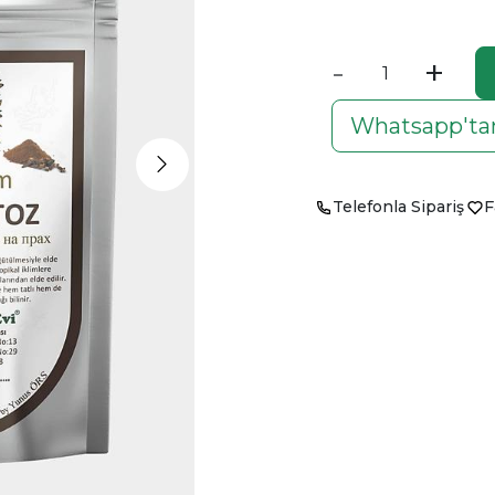
-
+
Whatsapp'tan
Telefonla Sipariş
F