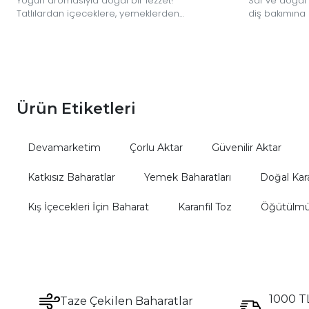
Yoğun aromasıyla doğal bir lezzet!
Saf ve doğal 
Tatlılardan içeceklere, yemeklerden
diş bakımına
çaylara kadar her tarifinize eşsiz bir tat
kullanabilece
katın.
Ürün Etiketleri
Devamarketim
Çorlu Aktar
Güvenilir Aktar
Katkısız Baharatlar
Yemek Baharatları
Doğal Kara
Kış İçecekleri İçin Baharat
Karanfil Toz
Öğütülmüş
1000 TL
Taze Çekilen Baharatlar