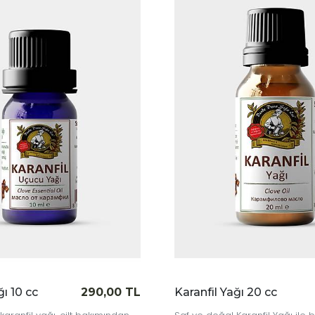
|
İncele
ğı 10 cc
290,00 TL
Karanfil Yağı 20 cc