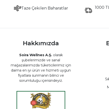
1000 TL
Taze Çekilen Baharatlar
Hakkımızda
B
Soira Wellnes A.Ş.
olarak
şubelerimizde ve sanal
mağazalarımızda tüketicilerimiz için
daima en iyi ürün ve hizmeti uygun
fiyatlara sunmanın bilinci ve
Sı
sorumluluğu içerisindeyiz.
M