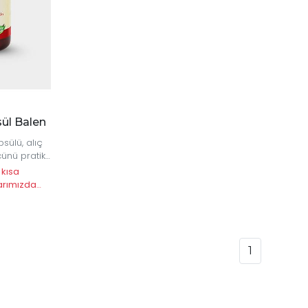
ül Balen
sülü, alıç
ünü pratik
, günlük
 kısa
 ideal bir
arımızda
1