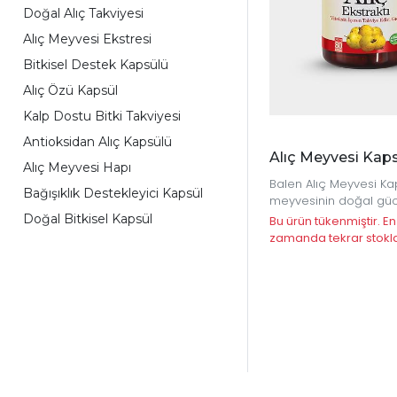
Doğal Alıç Takviyesi
Alıç Meyvesi Ekstresi
Bitkisel Destek Kapsülü
Alıç Özü Kapsül
Kalp Dostu Bitki Takviyesi
Antioksidan Alıç Kapsülü
Alıç Meyvesi Kaps
Alıç Meyvesi Hapı
Balen Alıç Meyvesi Kap
Bağışıklık Destekleyici Kapsül
meyvesinin doğal güc
kapsül formuyla sunar
Doğal Bitkisel Kapsül
Bu ürün tükenmiştir. En
bitkisel desteğiniz için
zamanda tekrar stokl
tercihtir.
olacaktır.