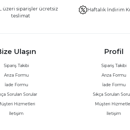
 üzeri siparişler ücretsiz
Haftalık İndirim K
teslimat
ize Ulaşın
Profil
Sipariş Takibi
Sipariş Takibi
Arıza Formu
Arıza Formu
İade Formu
İade Formu
kça Sorulan Sorular
Sıkça Sorulan Soru
üşteri Hizmetleri
Müşteri Hizmetle
İletişim
İletişim