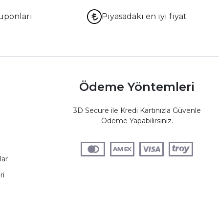
uponları
Piyasadaki en iyi fiyat
Ödeme Yöntemleri
3D Secure ile Kredi Kartınızla Güvenle
Ödeme Yapabilirsiniz.
lar
ri