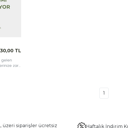
130,00 TL
 gelen
rinize zarif
1
 üzeri siparişler ücretsiz
Haftalık İndirim K