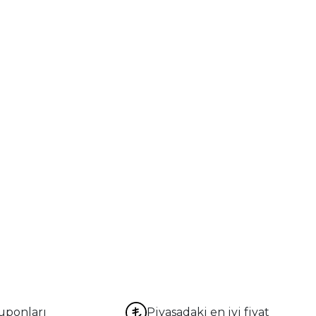
uponları
Piyasadaki en iyi fiyat