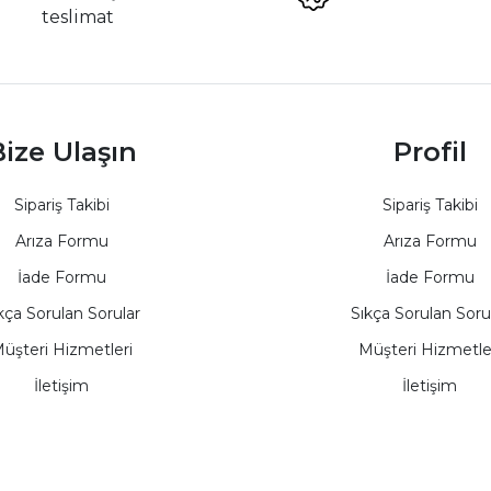
teslimat
ize Ulaşın
Profil
Sipariş Takibi
Sipariş Takibi
Arıza Formu
Arıza Formu
İade Formu
İade Formu
kça Sorulan Sorular
Sıkça Sorulan Soru
üşteri Hizmetleri
Müşteri Hizmetle
İletişim
İletişim