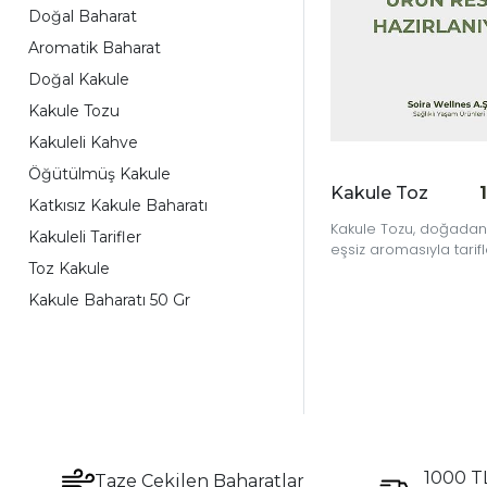
Doğal Baharat
Aromatik Baharat
Doğal Kakule
Kakule Tozu
Kakuleli Kahve
Öğütülmüş Kakule
Kakule Toz
Katkısız Kakule Baharatı
Kakule Tozu, doğadan
Kakuleli Tarifler
eşsiz aromasıyla tarifle
Toz Kakule
bir lezzet katar.
Kakule Baharatı 50 Gr
1000 TL
Taze Çekilen Baharatlar