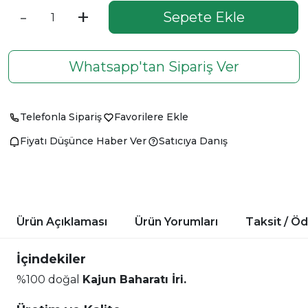
-
+
Sepete Ekle
Whatsapp'tan Sipariş Ver
Telefonla Sipariş
Favorilere Ekle
Fiyatı Düşünce Haber Ver
Satıcıya Danış
Ürün Açıklaması
Ürün Yorumları
Taksit / Ö
İçindekiler
%100 doğal
Kajun Baharatı İri.