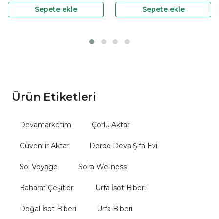
ekle
Sepete ekle
Sepete e
Ürün Etiketleri
Devamarketim
Çorlu Aktar
Güvenilir Aktar
Derde Deva Şifa Evi
Soi Voyage
Soira Wellness
Baharat Çeşitleri
Urfa İsot Biberi
Doğal İsot Biberi
Urfa Biberi