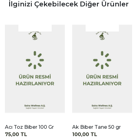
İlginizi Çekebilecek Diğer Ürünler
|
|
İncele
İncele
 100 Gr
Ak Biber Tane 50 gr
Karabiber Toz 
100,00 TL
110,00 TL