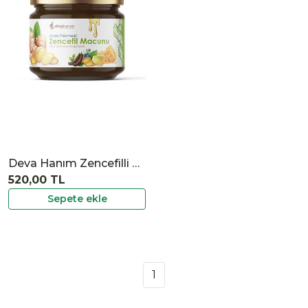
|
İncele
Deva Hanım Zencefilli Macun 350 gr
520,00 TL
Sepete ekle
1