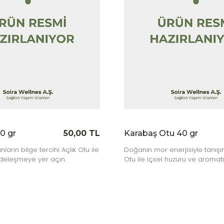
L
Karabaş Otu 40 gr
90,00 TL
Isırgan
e
Doğanın mor enerjisiyle tanışın; Karabaş
Doğanın t
Otu ile içsel huzuru ve aromatik dengeyi
içim, güç
yakalayın.