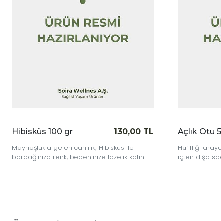
130,00 TL
Açlık Otu 50 gr
50,00 T
 Hibisküs ile
Hafifliği arayanların bilge tercihi Açlık Otu il
ze tazelik katın.
içten dışa sadeleşmeye yer açın.