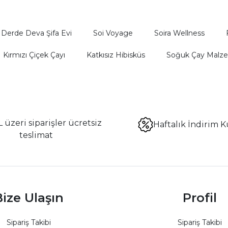
Derde Deva Şifa Evi
Soi Voyage
Soira Wellness
Kırmızı Çiçek Çayı
Katkısız Hibisküs
Soğuk Çay Malz
 üzeri siparişler ücretsiz
Haftalık İndirim K
teslimat
ize Ulaşın
Profil
Sipariş Takibi
Sipariş Takibi