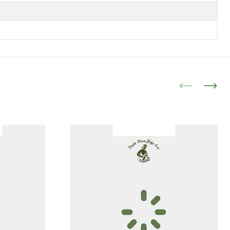
|
İncele