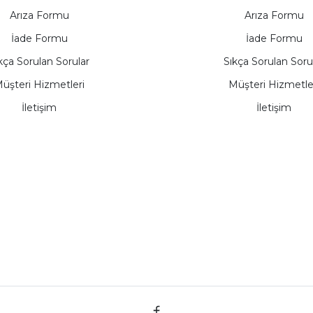
Arıza Formu
Arıza Formu
İade Formu
İade Formu
kça Sorulan Sorular
Sıkça Sorulan Soru
üşteri Hizmetleri
Müşteri Hizmetle
İletişim
İletişim