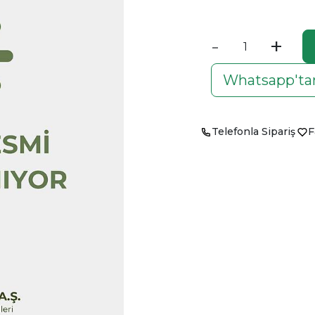
-
+
Whatsapp'tan
Telefonla Sipariş
F