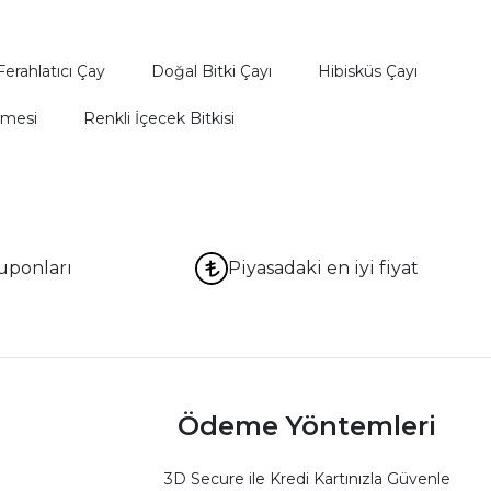
Ferahlatıcı Çay
Doğal Bitki Çayı
Hibisküs Çayı
emesi
Renkli İçecek Bitkisi
uponları
Piyasadaki en iyi fiyat
Ödeme Yöntemleri
3D Secure ile Kredi Kartınızla Güvenle