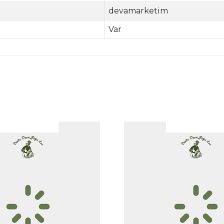
devamarketim
Var
|
|
İncele
İncele