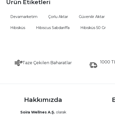
Ürün Etiketleri
Devamarketim
Çorlu Aktar
Güvenilir Aktar
Hibisküs
Hibiscus Sabdariffa
Hibisküs 50 Gr
1000 TL
Taze Çekilen Baharatlar
Hakkımızda
B
Soira Wellnes A.Ş.
olarak