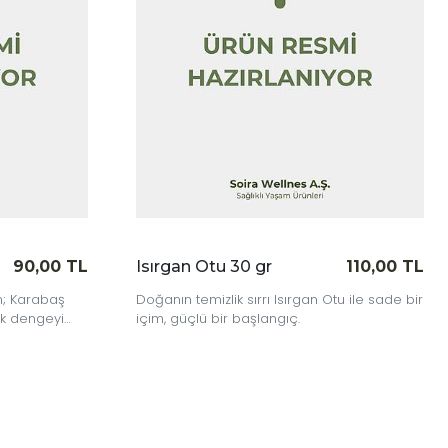
 Otu 30 gr
110,00 TL
Dulavrat Otu 40 gr
emizlik sırrı Isırgan Otu ile sade bir
Doğanın güçlü köklerinden
lü bir başlangıç.
Dulavrat Otu ile bitkisel rit
dokunuş katın.