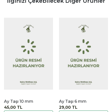
İlginizi Çekebilecek Diğer Ürünler
|
|
İncele
İncele
İ
Ay Taşı 6 mm
Ay Taşı 8 mm
29,00 TL
35,00 TL