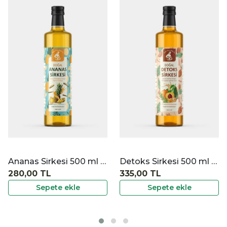
|
|
İncele
İncele
İ
Ananas Sirkesi 500 ml Deva Hanım
Detoks Sirkesi 500 ml Deva Hanım
280,00 TL
335,00 TL
Sepete ekle
Sepete ekle