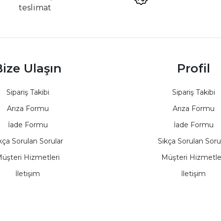
teslimat
ize Ulaşın
Profil
Sipariş Takibi
Sipariş Takibi
Arıza Formu
Arıza Formu
İade Formu
İade Formu
kça Sorulan Sorular
Sıkça Sorulan Soru
üşteri Hizmetleri
Müşteri Hizmetle
İletişim
İletişim