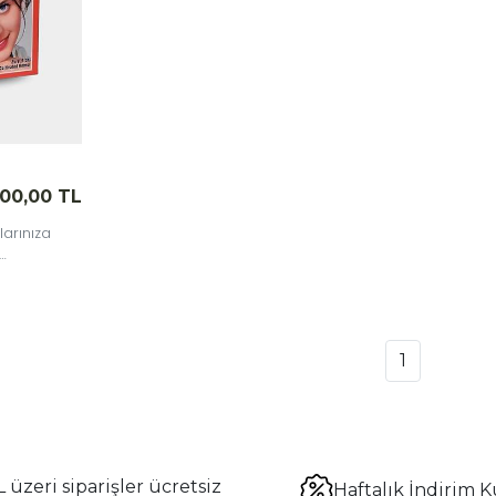
00,00 TL
çlarınıza
apar.
1
 üzeri siparişler ücretsiz
Haftalık İndirim K