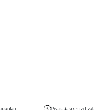
uponları
Piyasadaki en iyi fiyat