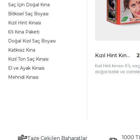
Saç İçin Doğal Kına
Bitkisel Saç Boyası
Kızıl Hint Kınası
6’lı Kına Paketi
Doğal Kızıl Saç Boyası
Katkısız Kına
Kızıl Hint Kınası 6'lı
2
Kızıl Ton Saç Kınası
Kızıl Hint Kınası 6'lı, sa
El ve Ayak Kınası
doğal kızıllık ve canlılık
Mehndi Kınası
kazandırırken bakım y
1000 TL
Taze Çekilen Baharatlar