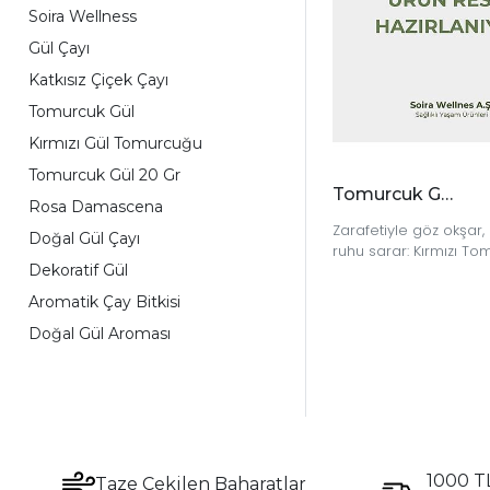
Soira Wellness
Gül Çayı
Katkısız Çiçek Çayı
Tomurcuk Gül
Kırmızı Gül Tomurcuğu
Tomurcuk Gül 20 Gr
Tomurcuk Gül Kırmızı 20 gr
Rosa Damascena
Zarafetiyle göz okşar,
Doğal Gül Çayı
ruhu sarar: Kırmızı To
Dekoratif Gül
ile her yudumda doğ
güzel halini hissedin.
Aromatik Çay Bitkisi
Doğal Gül Aroması
1000 TL
Taze Çekilen Baharatlar