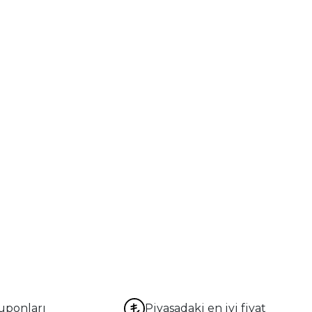
uponları
Piyasadaki en iyi fiyat