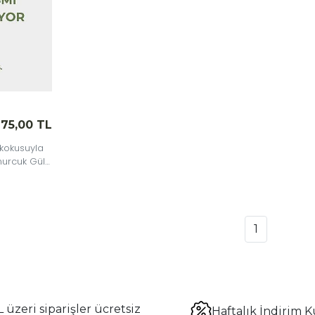
75,00 TL
 kokusuyla
murcuk Gül
anın en
1
 üzeri siparişler ücretsiz
Haftalık İndirim K