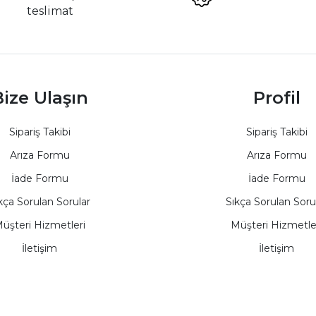
teslimat
ize Ulaşın
Profil
Sipariş Takibi
Sipariş Takibi
Arıza Formu
Arıza Formu
İade Formu
İade Formu
kça Sorulan Sorular
Sıkça Sorulan Soru
üşteri Hizmetleri
Müşteri Hizmetle
İletişim
İletişim