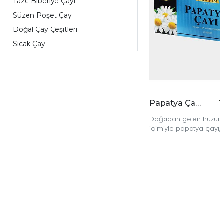
Taze Biberiye Çayı
Süzen Poşet Çay
Doğal Çay Çeşitleri
Sıcak Çay
Katkısız Bitki Çayı
Sıcak Bitki Çayı
Lezzetli Bitki Çayı
Papatya Çayı
Papatya Çayı 20'li
Doğal Papatya Çayı
Doğadan gelen huzur
içimiyle papatya çayı,
Gevşetici Bitki Çayı
fincanda rahatlatıcı b
Sağlıklı Bitki Çayı
sunar.
Bitki Çayı Önerileri
Günün Yorgunluğunu Alan Çay
Uyku Öncesi Çayı
Dinlendirici Çay
Doğal Bitki Çayı