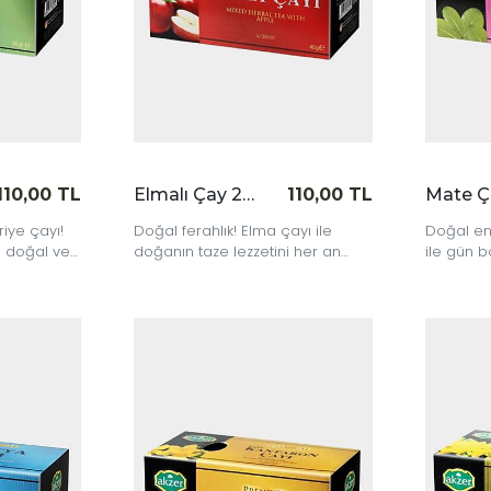
110,00 TL
Elmalı Çay 20'li
110,00 TL
riye çayı!
Doğal ferahlık! Elma çayı ile
Doğal en
a doğal ve
doğanın taze lezzetini her an
ile gün b
nün her
hissedin.
hissedin.
alternatifi!
|
|
İncele
İncele