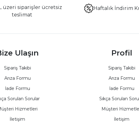
 üzeri siparişler ücretsiz
Haftalık İndirim K
teslimat
ize Ulaşın
Profil
Sipariş Takibi
Sipariş Takibi
Arıza Formu
Arıza Formu
İade Formu
İade Formu
kça Sorulan Sorular
Sıkça Sorulan Soru
üşteri Hizmetleri
Müşteri Hizmetle
İletişim
İletişim