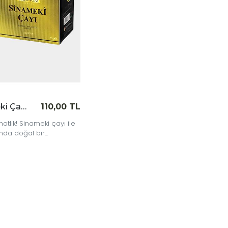
Sinameki Çayı 20'li
110,00 TL
atlık! Sinameki çayı ile
anda doğal bir
a deneyimi yaşayın.