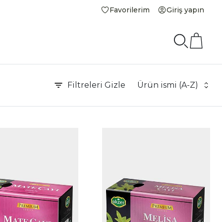
Favorilerim
Giriş yapın
Filtreleri
Gizle
Ürün ismi (A-Z)
|
İncele
İnce