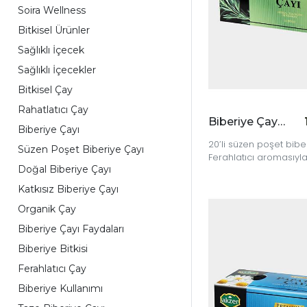
Soira Wellness
Bitkisel Ürünler
Sağlıklı İçecek
Sağlıklı İçecekler
Bitkisel Çay
Rahatlatıcı Çay
Biberiye Çayı 20'li
Biberiye Çayı
20’li süzen poşet bibe
Süzen Poşet Biberiye Çayı
Ferahlatıcı aromasıyl
Doğal Biberiye Çayı
katkısız içim keyfi. Gü
anında sağlıklı bir çay 
Katkısız Biberiye Çayı
Organik Çay
Biberiye Çayı Faydaları
Biberiye Bitkisi
Ferahlatıcı Çay
Biberiye Kullanımı