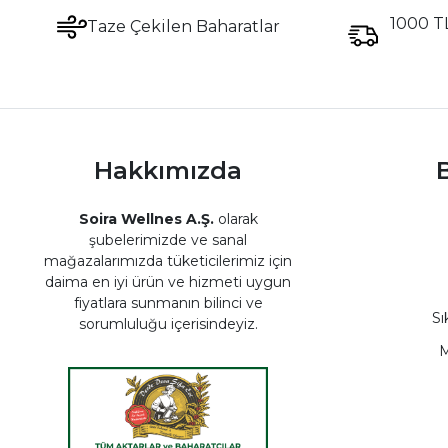
Hafif İçimli Çay
1000 TL
Taze Çekilen Baharatlar
Doğal Çay Keyfi
Sarı Kantaron Çayı
Bitkisel Çay Önerileri
Bitkisel Çay Demleme
Sağlıklı Bitki Çayları
Hakkımızda
B
Kantaron Bitkisi
Soira Wellnes A.Ş.
olarak
Doğadan Gelen Lezzet
şubelerimizde ve sanal
Sinameki Çayı
mağazalarımızda tüketicilerimiz için
Sindirimi Destekleyen Çay
daima en iyi ürün ve hizmeti uygun
fiyatlara sunmanın bilinci ve
Doğadan Gelen Tazelik
Sı
sorumluluğu içerisindeyiz.
Organik Bitki Çayı
M
Elma Çayı
Soğuk Çay