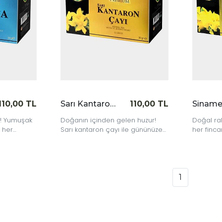
110,00 TL
Sarı Kantaron Çayı 20'li
110,00 TL
! Yumuşak
Doğanın içinden gelen huzur!
Doğal rah
 her
Sarı kantaron çayı ile gününüze
her finc
ir mola
bitkisel bir dokunuş yapın.
ferahlam
1