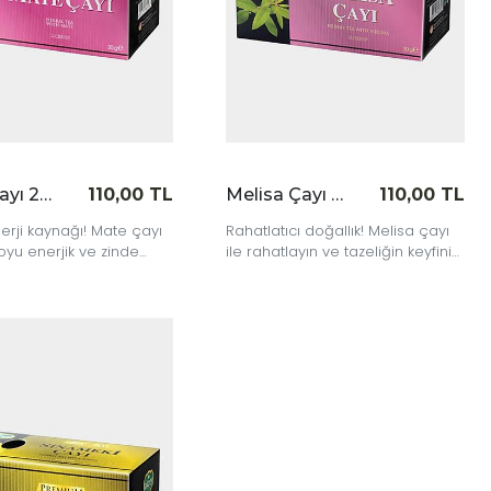
Mate Çayı 20'li
110,00 TL
Melisa Çayı 20'li
110,00 TL
erji kaynağı! Mate çayı
Rahatlatıcı doğallık! Melisa çayı
oyu enerjik ve zinde
ile rahatlayın ve tazeliğin keyfini
çıkarın.
|
İncele