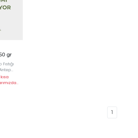
50 gr
 Fıstığı
 Antep
nıza ve
 kısa
bir lezzet
arımızda
1