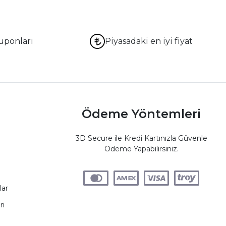
uponları
Piyasadaki en iyi fiyat
Ödeme Yöntemleri
3D Secure ile Kredi Kartınızla Güvenle
Ödeme Yapabilirsiniz.
lar
ri