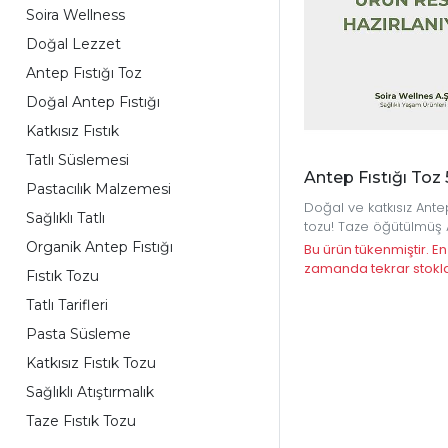
Soira Wellness
Doğal Lezzet
Antep Fıstığı Toz
Doğal Antep Fıstığı
Katkısız Fıstık
Tatlı Süslemesi
Antep Fıstığı Toz 
Pastacılık Malzemesi
Doğal ve katkısız Antep
Sağlıklı Tatlı
tozu! Taze öğütülmüş
Fıstığı tozuyla tatlıları
Organik Antep Fıstığı
Bu ürün tükenmiştir. En
hamur işlerinize enfes 
zamanda tekrar stokl
Fıstık Tozu
katın.
olacaktır.
Tatlı Tarifleri
Pasta Süsleme
Katkısız Fıstık Tozu
Sağlıklı Atıştırmalık
Taze Fıstık Tozu