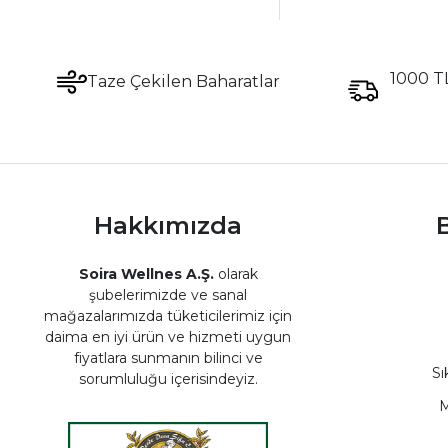
1000 TL
Taze Çekilen Baharatlar
Hakkımızda
B
Soira Wellnes A.Ş.
olarak
şubelerimizde ve sanal
mağazalarımızda tüketicilerimiz için
daima en iyi ürün ve hizmeti uygun
fiyatlara sunmanın bilinci ve
Sı
sorumluluğu içerisindeyiz.
M