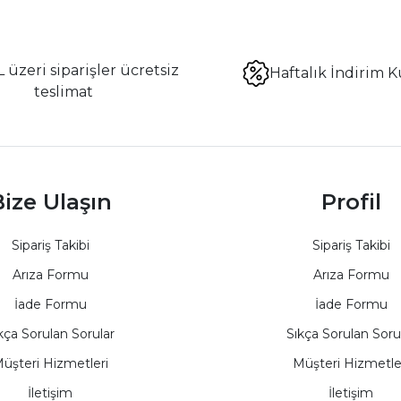
 üzeri siparişler ücretsiz
Haftalık İndirim K
teslimat
ize Ulaşın
Profil
Sipariş Takibi
Sipariş Takibi
Arıza Formu
Arıza Formu
İade Formu
İade Formu
kça Sorulan Sorular
Sıkça Sorulan Soru
üşteri Hizmetleri
Müşteri Hizmetle
İletişim
İletişim