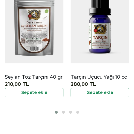
|
|
İncele
İncele
İ
Seylan Toz Tarçını 40 gr
Tarçın Uçucu Yağı 10 cc
210,00 TL
280,00 TL
Sepete ekle
Sepete ekle