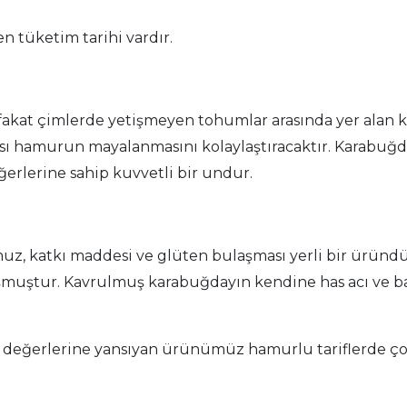
n tüketim tarihi vardır.
akat çimlerde yetişmeyen tohumlar arasında yer alan 
hamurun mayalanmasını kolaylaştıracaktır. Karabuğday;
ğerlerine sahip kuvvetli bir undur.
z, katkı maddesi ve glüten bulaşması yerli bir üründü
şmuştur. Kavrulmuş karabuğdayın kendine has acı ve ba
değerlerine yansıyan ürünümüz hamurlu tariflerde çok 