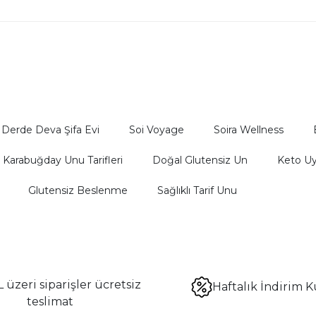
Derde Deva Şifa Evi
Soi Voyage
Soira Wellness
Karabuğday Unu Tarifleri
Doğal Glutensiz Un
Keto U
Glutensiz Beslenme
Sağlıklı Tarif Unu
 üzeri siparişler ücretsiz
Haftalık İndirim K
teslimat