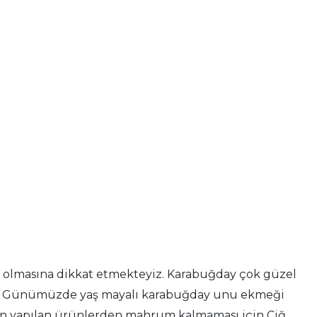
l olmasına dikkat etmekteyiz. Karabuğday çok güzel
irdi. Günümüzde yaş mayalı karabuğday unu ekmeği
aydan yapılan ürünlerden mahrum kalmaması için Çiğ