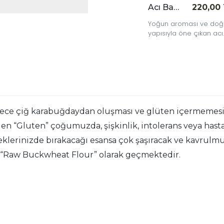
Acı Badem Yağı 20 cc
220,00
Yoğun aroması ve doğ
yapısıyla öne çıkan acı
badem yağı, bakım ve
aromatik kullanım amaç
tercih edilen özel bir
bitkisel yağdır.
e çiğ karabuğdaydan oluşması ve glüten içermemesi il
 “Gluten” çoğumuzda, şişkinlik, intolerans veya hastal
rinizde bırakacağı esansa çok şaşıracak ve kavrulmuş 
i “Raw Buckwheat Flour” olarak geçmektedir.