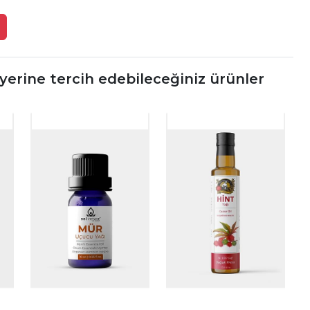
erine tercih edebileceğiniz ürünler
|
|
|
İncele
İncele
İncele