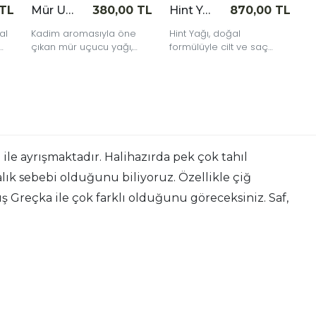
 TL
Mür Uçucu Yağı 10 cc
380,00 TL
Hint Yağı 250 cc
870,00 TL
al
Kadim aromasıyla öne
Hint Yağı, doğal
çıkan mür uçucu yağı,
formülüyle cilt ve saç
yoğun ve karakteristik
bakımında nemlendirici
lı
kokusuyla bakım ve
ve besleyici etkisi sağlar.
yaşam alanlarına doğal
bir derinlik katar. %100 saf
içerikten elde edilmiş,
katkısız ve özenle
şişelenmiştir.
e ayrışmaktadır. Halihazırda pek çok tahıl
ık sebebi olduğunu biliyoruz. Özellikle çiğ
Greçka ile çok farklı olduğunu göreceksiniz. Saf,