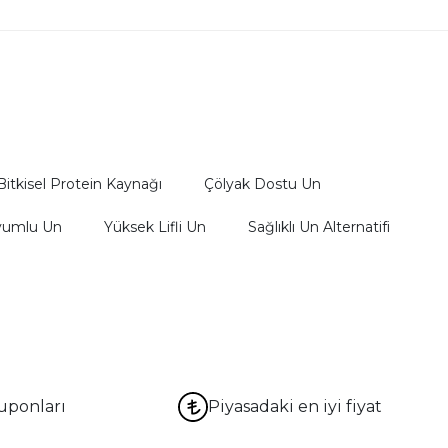
Bitkisel Protein Kaynağı
Çölyak Dostu Un
yumlu Un
Yüksek Lifli Un
Sağlıklı Un Alternatifi
uponları
Piyasadaki en iyi fiyat