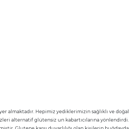
r almaktadır. Hepimiz yediklerimizin sağlıklı ve doğa
zleri alternatif glütensiz un kabartıcılarına yönlend
elmiştir. Glutene karşı duyarlılığı olan kişilerin buğd