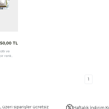
50,00 TL
atlı ve
bir renk
ideal,
lendiricidir.
1
 üzeri siparişler ücretsiz
Haftalık İndirim K