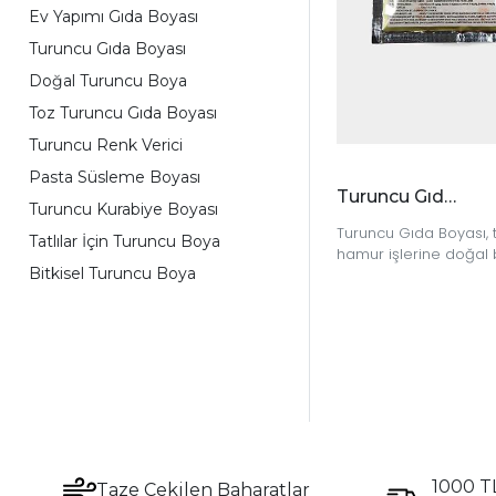
Ev Yapımı Gıda Boyası
Turuncu Gıda Boyası
Doğal Turuncu Boya
Toz Turuncu Gıda Boyası
Turuncu Renk Verici
Pasta Süsleme Boyası
Turuncu Gıda Boyası
Turuncu Kurabiye Boyası
Turuncu Gıda Boyası, t
Tatlılar İçin Turuncu Boya
hamur işlerine doğal 
Bitkisel Turuncu Boya
katmak isteyenler için 
pratik ve etkili bir renk
1000 TL
Taze Çekilen Baharatlar