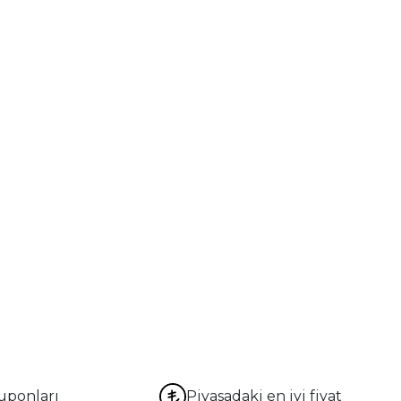
uponları
Piyasadaki en iyi fiyat