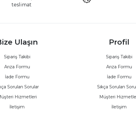
teslimat
ize Ulaşın
Profil
Sipariş Takibi
Sipariş Takibi
Arıza Formu
Arıza Formu
İade Formu
İade Formu
kça Sorulan Sorular
Sıkça Sorulan Soru
üşteri Hizmetleri
Müşteri Hizmetle
İletişim
İletişim