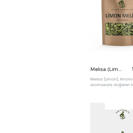
Melisa (Limon) 20 gr
Melisa (Limon), limon
aromasıyla doğanın ta
sakinliğini bir arada s