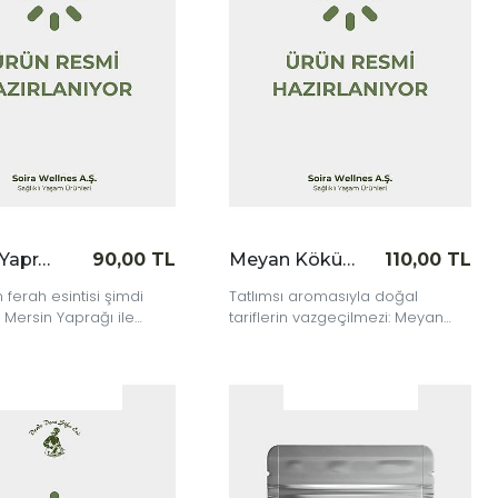
İncele
İnce
Mersin Yaprağı 80 gr
90,00 TL
Meyan Kökü 140 gr
110,00 TL
n ferah esintisi şimdi
Tatlımsı aromasıyla doğal
 Mersin Yaprağı ile
tariflerin vazgeçilmezi: Meyan
güçlü kokusunu
Kökü ile geleneksel lezzetleri
keşfet.