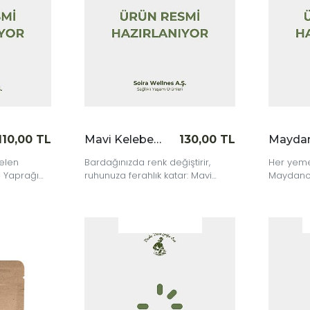
110,00 TL
Mavi Kelebek 16 gr
130,00 TL
elen
Bardağınızda renk değiştirir,
Her yeme
te Yaprağı
ruhunuza ferahlık katar: Mavi
Maydanoz
başla.
Kelebek ile doğanın en zarif
doğallıkl
oyununa tanıklık edin.
|
|