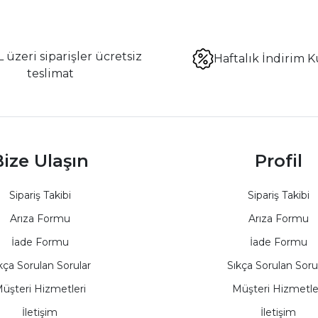
 üzeri siparişler ücretsiz
Haftalık İndirim K
teslimat
ize Ulaşın
Profil
Sipariş Takibi
Sipariş Takibi
Arıza Formu
Arıza Formu
İade Formu
İade Formu
kça Sorulan Sorular
Sıkça Sorulan Soru
üşteri Hizmetleri
Müşteri Hizmetle
İletişim
İletişim