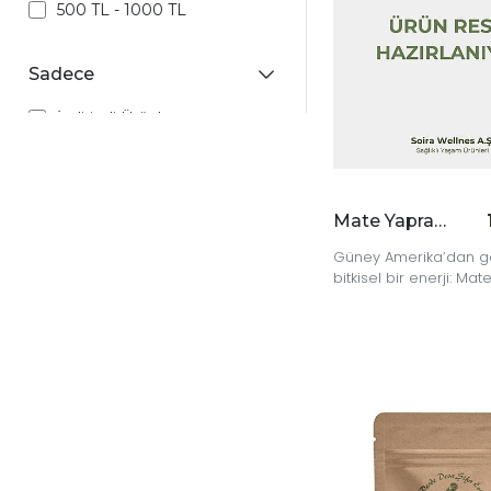
500 TL - 1000 TL
Sadece
İndirimli Ürünler
Yeni Ürünler
Stokta Olanlar
Kargo Bedava Ürünler
Mate Yaprağı 40 gr
Fotoğraflı Ürünler
Güney Amerika’dan g
Aynı Gün Kargolu Ürünler
bitkisel bir enerji: Ma
ile güne tazelenerek 