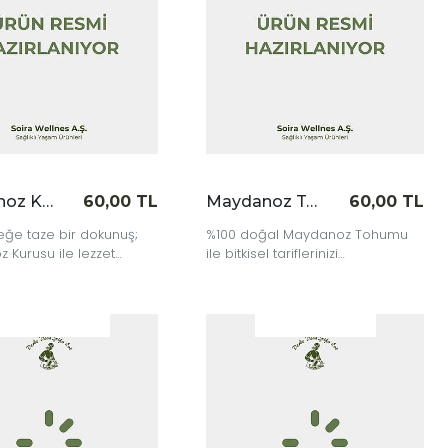
Maydanoz Kurusu 50 gr
60,00 TL
Maydanoz Tohumu 65 gr
60,00 TL
ğe taze bir dokunuş;
%100 doğal Maydanoz Tohumu
 Kurusu ile lezzet
ile bitkisel tariflerinizi
a buluşur.
zenginleştirin ya da doğadan
ilham alan bahçenizi kurun.
|