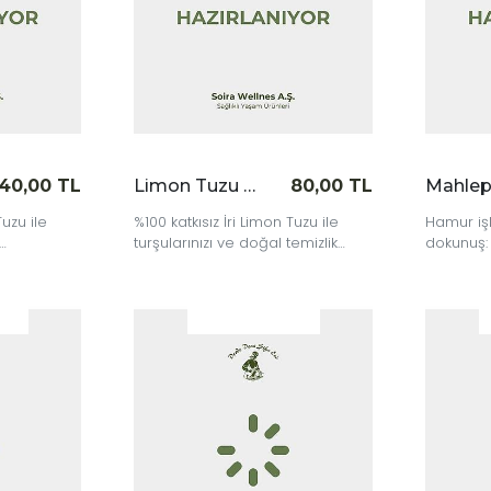
40,00 TL
Limon Tuzu İri 200 gr
80,00 TL
Tuzu ile
%100 katkısız İri Limon Tuzu ile
Hamur işl
turşularınızı ve doğal temizlik
dokunuş:
l
tariflerinizi pratikleştirin.
geleneks
irin.
|
|
İncele
İncele