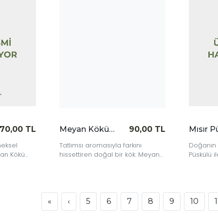
|
|
İncele
İncele
70,00 TL
Meyan Kökü Toz 90 gr
90,00 TL
neksel
Tatlımsı aromasıyla farkını
Doğanın a
eyan Kökü
hissettiren doğal bir kök: Meyan
Püskülü i
fet.
Kökü Tozu.
hafifliğe 
«
‹
5
6
7
8
9
10
1