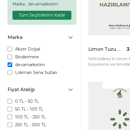
Marka : devamarketim
Tüm Seçimlerimi Kaldır
Marka
Akzer Doğal
Limon Tuzu İri 1 kg
3
Biodermine
%100 katkısız İri Limon 
turşularınızı ve temizlik
devamarketim
uygulamalarınızı doğa
Lokman Sena Sultan
yöntemlerle zenginleşt
Fiyat Aralığı
0 TL - 50 TL
50 TL - 100 TL
100 TL - 250 TL
250 TL - 500 TL