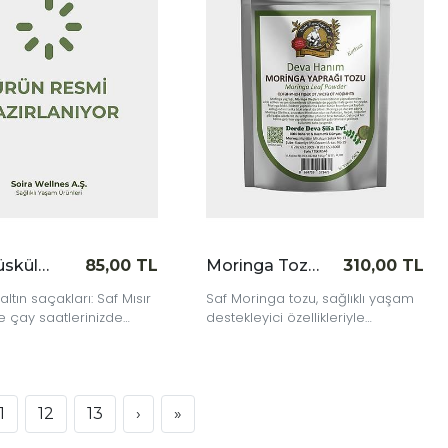
|
İncele
İnce
Mısır Püskülü 40 gr
85,00 TL
Moringa Tozu 65 gr
310,00 TL
ltın saçakları: Saf Mısır
Saf Moringa tozu, sağlıklı yaşam
le çay saatlerinizde
destekleyici özellikleriyle
yer açın.
smoothie ve yemeklerinizin içine
doğal bir güç katar.
1
12
13
›
»