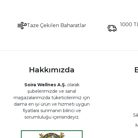
1000 TL
Taze Çekilen Baharatlar
Hakkımızda
B
Soira Wellnes A.Ş.
olarak
şubelerimizde ve sanal
mağazalarımızda tüketicilerimiz için
daima en iyi ürün ve hizmeti uygun
fiyatlara sunmanın bilinci ve
Sı
sorumluluğu içerisindeyiz.
M