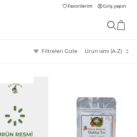
Favorilerim
Giriş yapın
Filtreleri
Gizle
Ürün ismi (A-Z)
|
İncele
İnce