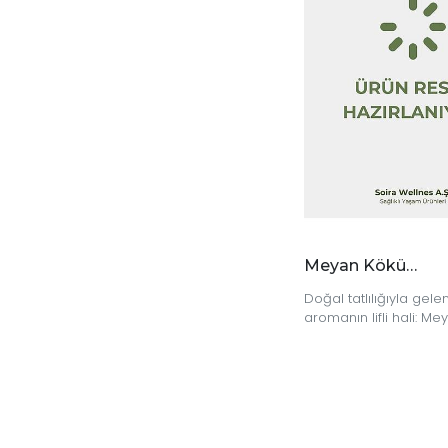
Meyan Kökü Saçak 45 gr
Doğal tatlılığıyla gele
aromanın lifli hali: M
Saçak ile doğallığı keş