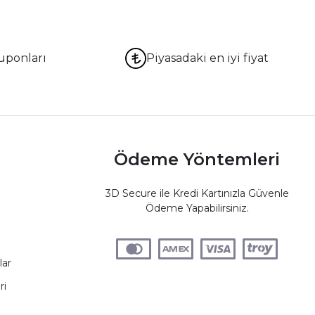
uponları
Piyasadaki en iyi fiyat
Ödeme Yöntemleri
3D Secure ile Kredi Kartınızla Güvenle
Ödeme Yapabilirsiniz.
lar
ri