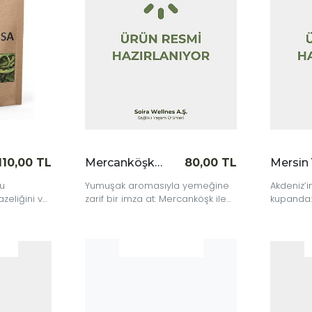
İncele
İncele
110,00 TL
Mercanköşk 50 gr
80,00 TL
su
Yumuşak aromasıyla yemeğine
Akdeniz’i
zeliğini ve
zarif bir imza at: Mercanköşk ile
kupanda:
unar.
lezzet dengesi sende.
doğanın 
hissedin.