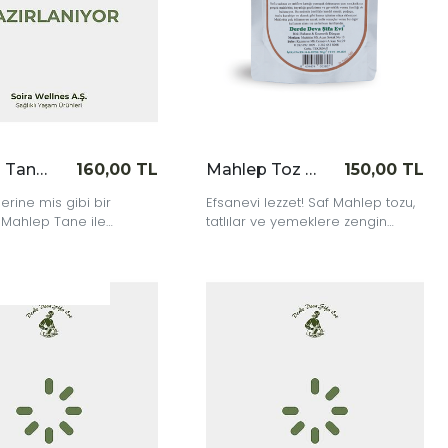
Mahlep Tane 100 gr
160,00 TL
Mahlep Toz 50 gr
150,00 TL
erine mis gibi bir
Efsanevi lezzet! Saf Mahlep tozu,
 Mahlep Tane ile
tatlılar ve yemeklere zengin
el aromayı yaşat.
aroma katarken, her lokmada
benzersiz bir tat deneyimi sunar.
|
İncele
İnce