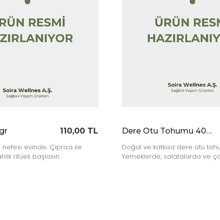
Dere Otu Tohumu 40 gr
60,00 TL
Çoban Çökerte
oğal ve katkısız dere otu tohumu!
%100 doğal Çoban 
emeklerde, salatalarda ve çay olarak
bitkisel tariflerini
eyifle kullanın.
gücünü sofranıza ta