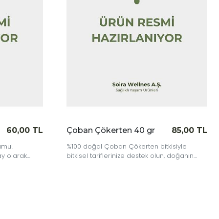
n 40 gr
85,00 TL
Dulavrat Otu 40 gr
11
Çökerten bitkisiyle
Doğanın güçlü köklerinden gelen en
ze destek olun, doğanın
Dulavrat Otu ile bitkisel ritüellerinize
şıyın.
dokunuş katın.