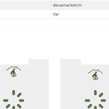
devamarketim
Var
|
İncele