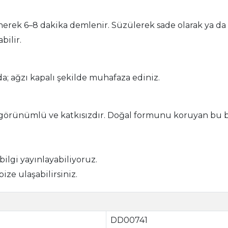
nerek 6–8 dakika demlenir. Süzülerek sade olarak ya da is
bilir.
a; ağzı kapalı şekilde muhafaza ediniz.
 görünümlü ve katkısızdır. Doğal formunu koruyan bu bit
 bilgi yayınlayabiliyoruz.
bize ulaşabilirsiniz.
DD00741