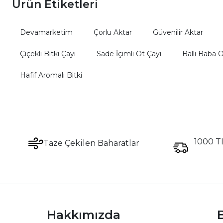
Ürün Etiketleri
Devamarketim
Çorlu Aktar
Güvenilir Aktar
Çiçekli Bitki Çayı
Sade İçimli Ot Çayı
Ballı Baba 
Hafif Aromalı Bitki
1000 TL
Taze Çekilen Baharatlar
Hakkımızda
B