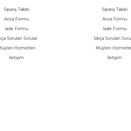
Sipariş Takibi
Sipariş Takibi
Arıza Formu
Arıza Formu
İade Formu
İade Formu
kça Sorulan Sorular
Sıkça Sorulan Soru
üşteri Hizmetleri
Müşteri Hizmetle
İletişim
İletişim