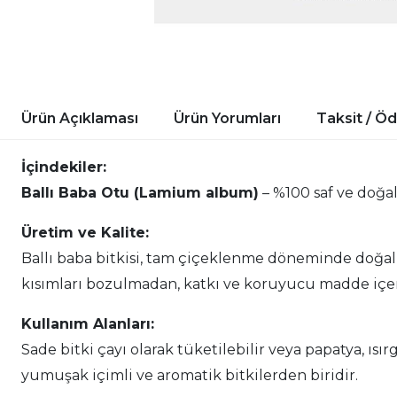
Ürün Açıklaması
Ürün Yorumları
Taksit / Ö
İçindekiler:
Ballı Baba Otu (Lamium album)
– %100 saf ve doğal
Üretim ve Kalite:
Ballı baba bitkisi, tam çiçeklenme döneminde doğa
kısımları bozulmadan, katkı ve koruyucu madde içer
Kullanım Alanları:
Sade bitki çayı olarak tüketilebilir veya papatya, ısırg
yumuşak içimli ve aromatik bitkilerden biridir.