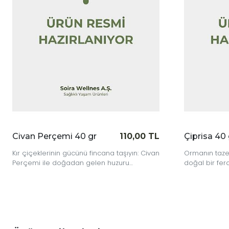
0,00 TL
Çiprisa 40 gr
110,00 TL
ın: Civan
Ormanın taze nefesi evinde; Çiprisa ile
D
doğal bir ferahlık ritüeli başlasın.
Y
k