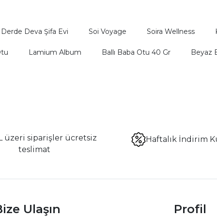
Derde Deva Şifa Evi
Soi Voyage
Soira Wellness
Otu
Lamium Album
Ballı Baba Otu 40 Gr
Beyaz B
 üzeri siparişler ücretsiz
Haftalık İndirim K
teslimat
ize Ulaşın
Profil