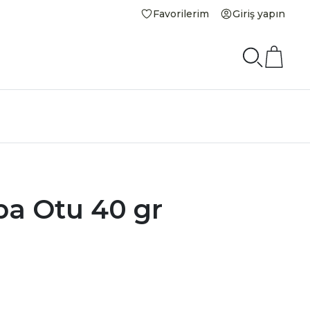
Favorilerim
Giriş yapın
ba Otu 40 gr