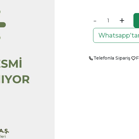
-
+
Whatsapp'tan
Telefonla Sipariş
F