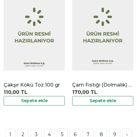
|
İncele
Çakşır Kökü Toz 100 gr
Çam Fıstığı (Dolmalık) 20 gr
110,00 TL
170,00 TL
Sepete ekle
Sepete ekle
1
2
3
4
5
6
7
8
9
›