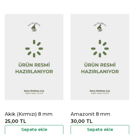
|
|
İncele
İncele
İ
Amazonit 8 mm
Ametist 8 mm
30,00 TL
23,00 TL
Sepete ekle
Sepete ekle