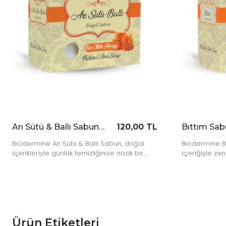
Bıttım Sabunu 130 gr
120,00 TL
Biodermine Bıttım Sabunu, doğal bıttım yağı
Biodermine 
içeriğiyle zenginleştirilmiş bitkisel bir
içeriğiyle gün
sabundur. Günlük kullanıma uygundur.
deneyim sun
Ürün Etiketleri