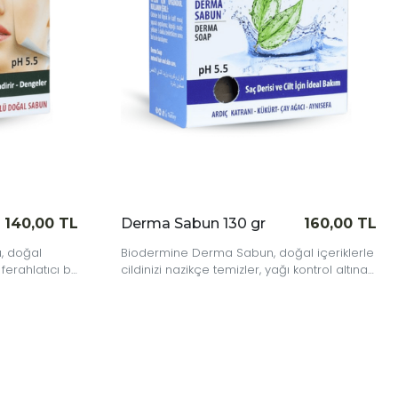
160,00 TL
Eşek Sütü Sabunu 130 gr
120,00 TL
l içeriklerle
Biodermine Eşek Sütü Sabunu, cildinizi
kontrol altına
besler ve nemlendirir. Kimyasal katkı
andırır.
maddesi içermeyen, doğal bakım sunan
eşek sütü içerir.