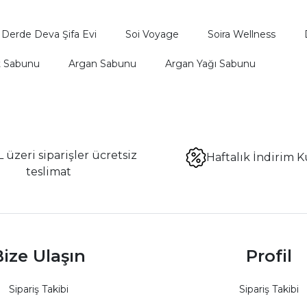
Derde Deva Şifa Evi
Soi Voyage
Soira Wellness
t Sabunu
Argan Sabunu
Argan Yağı Sabunu
 üzeri siparişler ücretsiz
Haftalık İndirim K
teslimat
ize Ulaşın
Profil
Sipariş Takibi
Sipariş Takibi