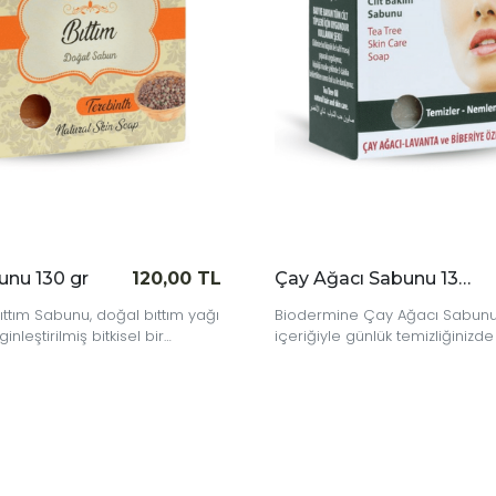
Çay Ağacı Sabunu 130 gr
140,00 TL
Derma Sabun 130 gr
Çay Ağacı Sabunu, doğal
Biodermine Derma Sabun, doğa
lük temizliğinizde ferahlatıcı bir
cildinizi nazikçe temizler, yağı 
ar.
alır ve sağlıklı bir görünüm kaz