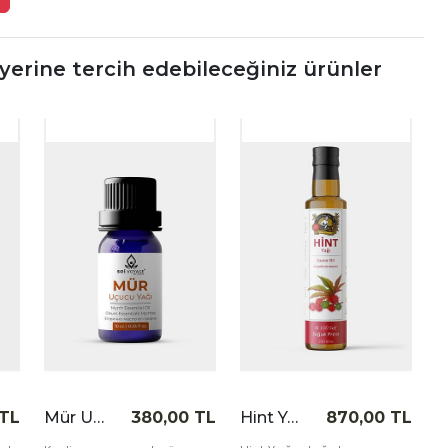
erine tercih edebileceğiniz ürünler
|
|
|
İncele
İncele
İncele
 TL
Mür Uçucu Yağı 10 cc
380,00 TL
Hint Yağı 250 cc
870,00 TL