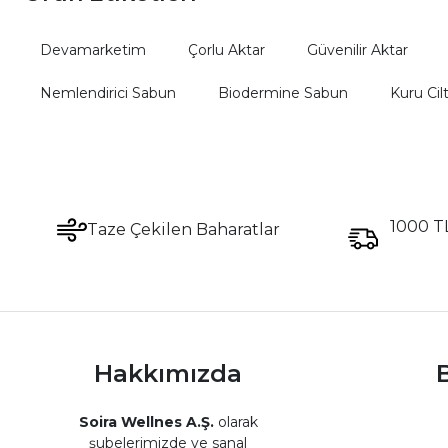
Devamarketim
Çorlu Aktar
Güvenilir Aktar
Nemlendirici Sabun
Biodermine Sabun
Kuru Cil
1000 TL
Taze Çekilen Baharatlar
Hakkımızda
B
Soira Wellnes A.Ş.
olarak
şubelerimizde ve sanal