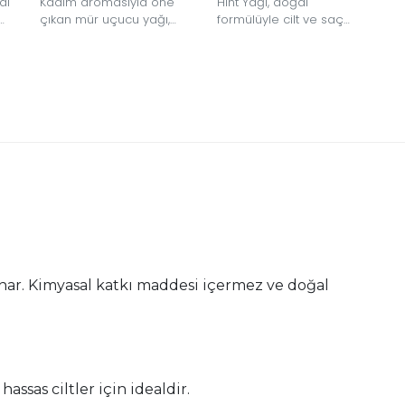
al
Kadim aromasıyla öne
Hint Yağı, doğal
çıkan mür uçucu yağı,
formülüyle cilt ve saç
yoğun ve karakteristik
bakımında nemlendirici
lı
kokusuyla bakım ve
ve besleyici etkisi sağlar.
yaşam alanlarına doğal
bir derinlik katar. %100 saf
içerikten elde edilmiş,
katkısız ve özenle
şişelenmiştir.
unar. Kimyasal katkı maddesi içermez ve doğal
assas ciltler için idealdir.