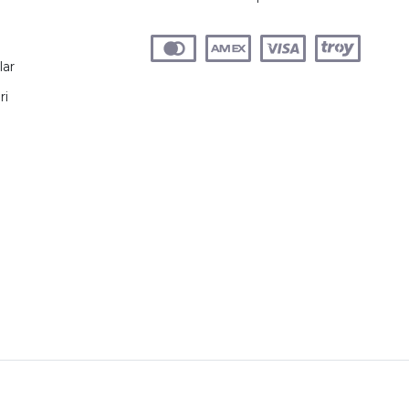
lar
ri