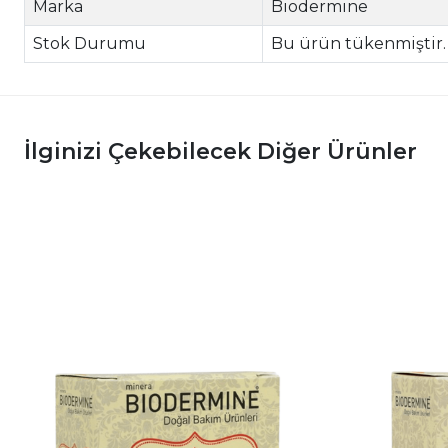
Marka
Biodermine
Stok Durumu
Bu ürün tükenmiştir. 
İlginizi Çekebilecek Diğer Ürünler
|
|
ele
İncele