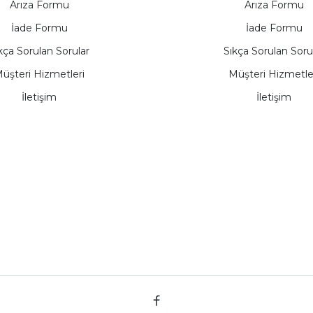
Arıza Formu
Arıza Formu
İade Formu
İade Formu
kça Sorulan Sorular
Sıkça Sorulan Soru
üşteri Hizmetleri
Müşteri Hizmetle
İletişim
İletişim