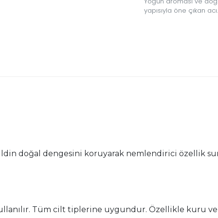
Yoğun aroması ve doğ
yapısıyla öne çıkan acı
badem yağı, bakım ve
aromatik kullanım amaç
tercih edilen özel bir
bitkisel yağdır.
ildin doğal dengesini koruyarak nemlendirici özellik s
llanılır. Tüm cilt tiplerine uygundur. Özellikle kuru ve h