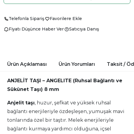
Telefonla Sipariş
Favorilere Ekle
Fiyatı Düşünce Haber Ver
Satıcıya Danış
Ürün Açıklaması
Ürün Yorumları
Taksit / Ö
ANJELİT TAŞI – ANGELITE (Ruhsal Bağlantı ve
Sükûnet Taşı) 8 mm
Anjelit taşı
, huzur, şefkat ve yüksek ruhsal
bağlantı enerjileriyle özdeşleşen, yumuşak mavi
tonlarında özel bir taştır. Melek enerjileriyle
bağlantı kurmaya yardımcı olduğuna, içsel