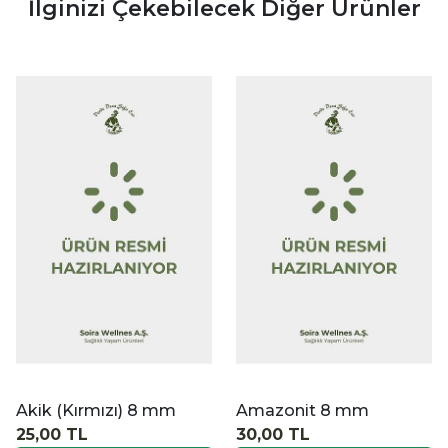
İlginizi Çekebilecek Diğer Ürünler
|
İncele
İ
Akik (Kırmızı) 8 mm
Amazonit 8 mm
25,00 TL
30,00 TL