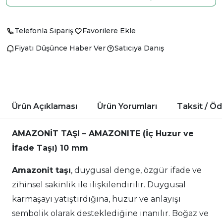
Telefonla Sipariş
Favorilere Ekle
Fiyatı Düşünce Haber Ver
Satıcıya Danış
Ürün Açıklaması
Ürün Yorumları
Taksit / Ö
AMAZONİT TAŞI – AMAZONITE (İç Huzur ve
İfade Taşı) 10 mm
Amazonit taşı
, duygusal denge, özgür ifade ve
zihinsel sakinlik ile ilişkilendirilir. Duygusal
karmaşayı yatıştırdığına, huzur ve anlayışı
sembolik olarak desteklediğine inanılır. Boğaz ve