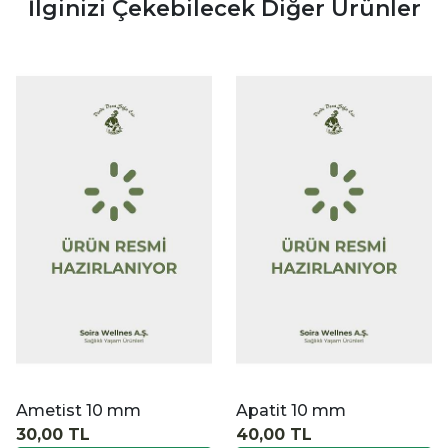
İlginizi Çekebilecek Diğer Ürünler
|
|
İncele
İncele
İ
Apatit 10 mm
Aquamarine 10 mm
40,00 TL
40,00 TL