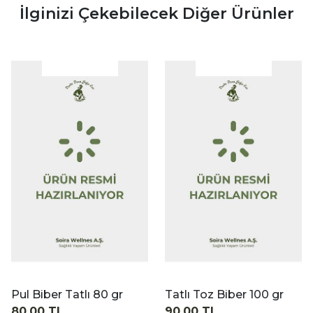
İlginizi Çekebilecek Diğer Ürünler
|
|
İncele
İncele
Tatlı 80 gr
Tatlı Toz Biber 100 gr
90,00 TL
170,00 TL