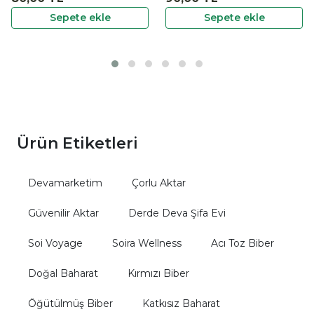
ete ekle
Sepete ekle
Sepe
Ürün Etiketleri
Devamarketim
Çorlu Aktar
Güvenilir Aktar
Derde Deva Şifa Evi
Soi Voyage
Soira Wellness
Acı Toz Biber
Doğal Baharat
Kırmızı Biber
Öğütülmüş Biber
Katkısız Baharat